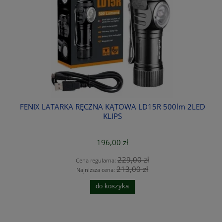
FENIX LATARKA RĘCZNA KĄTOWA LD15R 500lm 2LED
TU
KLIPS
196,00 zł
229,00 zł
Cena regularna:
213,00 zł
Najniższa cena:
do koszyka