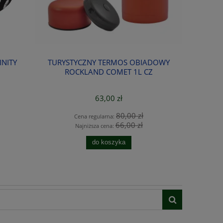
INITY
TURYSTYCZNY TERMOS OBIADOWY
ROCKL
ROCKLAND COMET 1L CZ
63,00 zł
80,00 zł
Cena regularna:
C
66,00 zł
Najniższa cena:
N
do koszyka