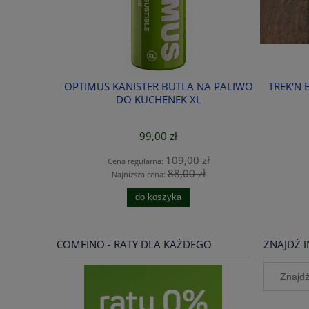
DANA
OPTIMUS KANISTER BUTLA NA PALIWO
TREK'N 
 SEAT
DO KUCHENEK XL
99,00 zł
ł
109,00 zł
Cena regularna:
88,00 zł
Najniższa cena:
do koszyka
COMFINO - RATY DLA KAŻDEGO
ZNAJDŹ I