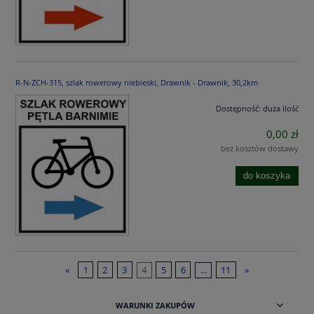
R-N-ZCH-315, szlak rowerowy niebieski, Drawnik - Drawnik, 30,2km
Dostępność:
duża ilość
0,00 zł
bez kosztów dostawy
do koszyka
«
1
2
3
4
5
6
...
11
»
WARUNKI ZAKUPÓW