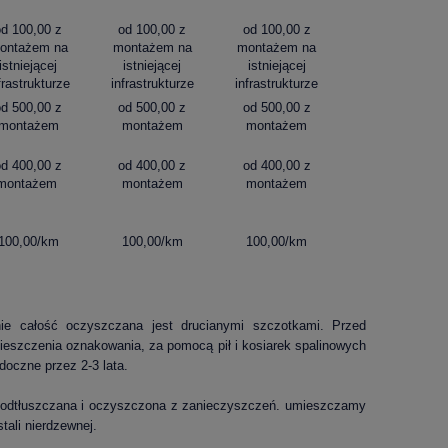
od 100,00 z
od 100,00 z
od 100,00 z
ontażem na
montażem na
montażem na
istniejącej
istniejącej
istniejącej
frastrukturze
infrastrukturze
infrastrukturze
od 500,00 z
od 500,00 z
od 500,00 z
montażem
montażem
montażem
od 400,00 z
od 400,00 z
od 400,00 z
montażem
montażem
montażem
100,00/km
100,00/km
100,00/km
nie całość oczyszczana jest drucianymi szczotkami. Przed
eszczenia oznakowania, za pomocą pił i kosiarek spalinowych
doczne przez 2-3 lata.
t odtłuszczana i oczyszczona z zanieczyszczeń. umieszczamy
tali nierdzewnej.