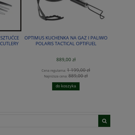
 SZTUĆCE
OPTIMUS KUCHENKA NA GAZ I PALIWO
GSI K
 CUTLERY
POLARIS TACTICAL OPTIFUEL
889,00 zł
1 199,00 zł
Cena regularna:
889,00 zł
Najniższa cena:
do koszyka