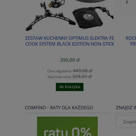
TERMICZNY
ZESTAW KUCHENNY OPTIMUS ELEKTRA FE
ROC
35L
COOK SYSTEM BLACK EDITION NON-STICK
PR
390,00 zł
ł
449,00 zł
Cena regularna:
ł
328,01 zł
Najniższa cena:
do koszyka
COMFINO - RATY DLA KAŻDEGO
ZNAJDŹ I