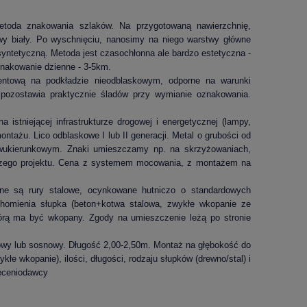
etoda znakowania szlaków. Na przygotowaną nawierzchnię,
wy biały. Po wyschnięciu, nanosimy na niego warstwy główne
syntetyczną. Metoda jest czasochłonna ale bardzo estetyczna -
znakowanie dzienne - 3-5km.
ventową na podkładzie nieodblaskowym, odporne na warunki
 pozostawia praktycznie śladów przy wymianie oznakowania.
istniejącej infrastrukturze drogowej i energetycznej (lampy,
ontażu. Lico odblaskowe I lub II generacji. Metal o grubości od
dwukierunkowym. Znaki umieszczamy np. na skrzyżowaniach,
naszego projektu. Cena z systemem mocowania, z montażem na
ane są rury stalowe, ocynkowane hutniczo o standardowych
homienia słupka (beton+kotwa stalowa, zwykłe wkopanie ze
w którą ma być wkopany. Zgody na umieszczenie leżą po stronie
kowy lub sosnowy. Długość 2,00-2,50m. Montaż na głębokość do
e wkopanie), ilości, długości, rodzaju słupków (drewno/stal) i
leceniodawcy