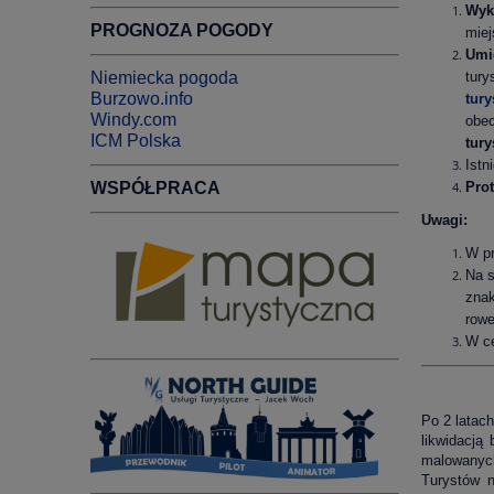
Wyk
PROGNOZA POGODY
miej
Umi
Niemiecka pogoda
tur
Burzowo.info
tury
Windy.com
obe
ICM Polska
tury
Istn
WSPÓŁPRACA
Pro
Uwagi:
W pr
Na s
zna
rowe
W ce
Po 2 latach
likwidacją
malowanych
Turystów n