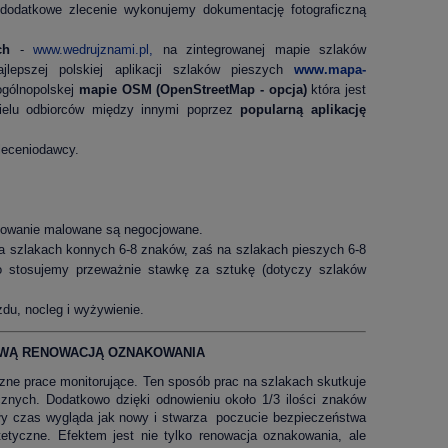
dodatkowe zlecenie wykonujemy dokumentację fotograficzną
ch
-
www.wedrujznami.pl,
na zintegrowanej mapie szlaków
lepszej polskiej aplikacji szlaków pieszych
www.mapa-
 ogólnopolskej
mapie OSM (OpenStreetMap - opcja)
która jest
wielu odbiorców między innymi poprzez
popularną aplikację
leceniodawcy.
akowanie malowane są negocjowane.
 szlakach konnych 6-8 znaków, zaś na szlakach pieszych 6-8
o stosujemy przeważnie stawkę za sztukę (dotyczy szlaków
zdu, nocleg i wyżywienie.
OWĄ RENOWACJĄ OZNAKOWANIA
oczne prace monitorujące. Ten sposób prac na szlakach skutkuje
cznych. Dodatkowo dzięki odnowieniu około 1/3 ilości znaków
ały czas wygląda jak nowy i stwarza poczucie bezpieczeństwa
tyczne. Efektem jest nie tylko renowacja oznakowania, ale