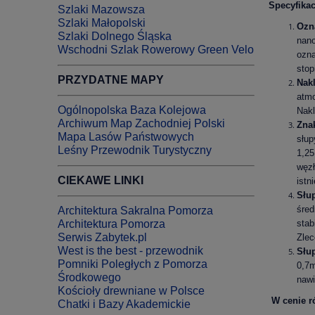
Specyfikac
Szlaki Mazowsza
Szlaki Małopolski
Ozn
Szlaki Dolnego Śląska
nano
Wschodni Szlak Rowerowy Green Velo
ozna
stop
PRZYDATNE MAPY
Nak
atmo
Ogólnopolska Baza Kolejowa
Nakl
Archiwum Map Zachodniej Polski
Zna
Mapa Lasów Państwowych
słup
Leśny Przewodnik Turystyczny
1,2
węzł
CIEKAWE LINKI
istn
Słu
śre
Architektura Sakralna Pomorza
Architektura Pomorza
stab
Serwis Zabytek.pl
Zle
West is the best - przewodnik
Słu
Pomniki Poległych z Pomorza
0,7m
Środkowego
nawi
Kościoły drewniane w Polsce
W cenie r
Chatki i Bazy Akademickie