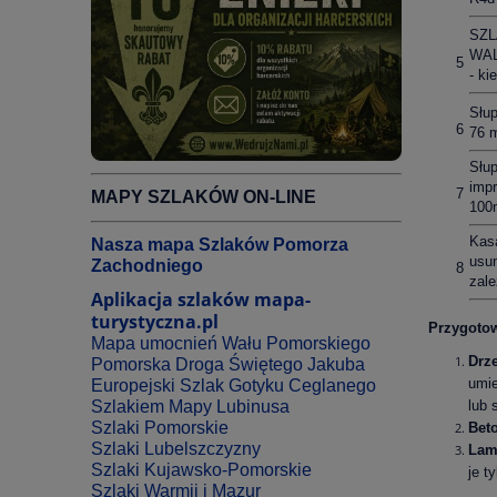
SZL
WA
5
- ki
Słup
6
76 
Słup
imp
7
MAPY SZLAKÓW ON-LINE
100
Kas
Nasza mapa Szlaków Pomorza
usu
Zachodniego
8
zale
Aplikacja szlaków mapa-
turystyczna.pl
Przygotow
Mapa umocnień Wału Pomorskiego
Drz
Pomorska Droga Świętego Jakuba
umie
Europejski Szlak Gotyku Ceglanego
Szlakiem Mapy Lubinusa
lub 
Szlaki Pomorskie
Bet
Szlaki Lubelszczyzny
Lam
Szlaki Kujawsko-Pomorskie
je t
Szlaki Warmii i Mazur