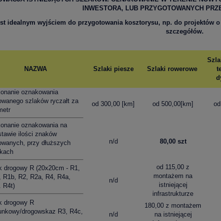
INWESTORA, LUB PRZYGOTOWANYCH PRZ
est idealnym wyjściem do przygotowania kosztorysu, np. do projektów o
szczegółów.
Szla
NAZWA
Szlaki piesze
Szlaki rowerowe
t
d
onanie oznakowania
owanego szlaków ryczałt za
od 300,00 [km]
od 500,00[km]
od
metr
onanie oznakowania na
tawie ilości znaków
n/d
80,00 szt
owanych, przy dłuższych
akach
od 115,00 z
k drogowy R (20x20cm - R1,
montażem na
 R1b, R2, R2a, R4, R4a,
n/d
istniejącej
 R4t)
infrastrukturze
k drogowy R
180,00 z montażem
runkowy/drogowskaz R3, R4c,
n/d
na istniejącej