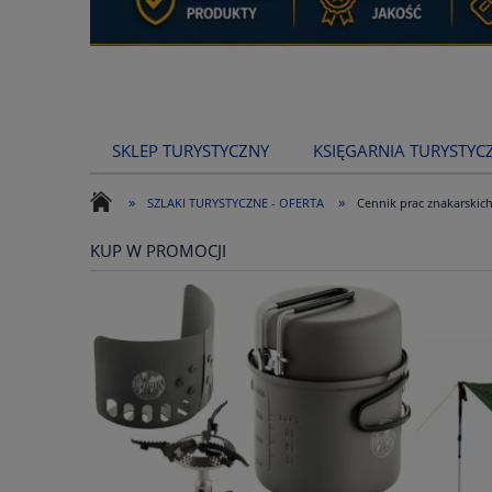
SKLEP TURYSTYCZNY
KSIĘGARNIA TURYSTYC
»
»
SZLAKI TURYSTYCZNE - OFERTA
Cennik prac znakarskic
KUP W PROMOCJI