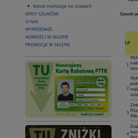
Nasze realizacje na szlakach
OPISY SZLAKÓW
Cennik j
O NAS
WYPRZEDAŻE
NOWOŚCI W SKLEPIE
LP
PROMOCJE W SKLEPIE
Wyk
mal
1
kilo
Wyk
pods
2
mal
szl
Zna
R1a,
3
R4b.
Zna
kie
4
R4d