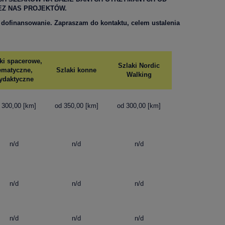
EZ NAS PROJEKTÓW.
 dofinansowanie. Zapraszam do kontaktu, celem ustalenia
ki spacerowe,
Szlaki Nordic
ematyczne,
Szlaki konne
Walking
ydaktyczne
 300,00 [km]
od 350,00 [km]
od 300,00 [km]
n/d
n/d
n/d
n/d
n/d
n/d
n/d
n/d
n/d