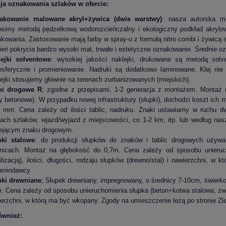
ja oznakowania szlaków w ofercie:
akowanie malowane akryl+żywica (dwie warstwy)
: nasza autorska m
simy metodą pędzelkową wodorozcieńczalny i ekologiczny podkład akrylo
kowania. Zastosowanie mają farby w spray-u z formułą nitro combi i żywicą 
ień pokrycia bardzo wysoki mat, trwałe i estetyczne oznakowanie. Średnie o
lejki solventowe
: wysokiej jakości naklejki, drukowane są metodą sol
sferyczne i promieniowanie. Nadruki są dodatkowo laminowane. Klej nie
ejki stosujemy głównie na terenach zurbanizowanych (miejskich).
ki drogowe R
; zgodne z przepisami, 1-2 generacja z montażem. Montaż na 
y betonowe). W przypadku nowej infrastruktury (słupki), dochodzi koszt ich m
5 mm. Cena zależy od ilości tablic, nadruku. Znaki ustawiamy w ruchu 
ach szlaków, wjazd/wyjazd z miejscowości, co 1-2 km, itp. lub według 
iejącym znaku drogowym.
pki stalowe
: do produkcji słupków do znaków i tablic drogowych używ
dnicach. Montaż na głębokość do 0,7m. Cena zależy od sposobu unieruc
ilizacją), ilości, długości, rodzaju słupków (drewno/stal) i nawierzchni, 
ceniodawcy
pki drewniane
; Słupek drewniany, impregnowany, o średnicy 7-10cm, świer
. Cena zależy od sposobu unieruchomienia słupka (beton+kotwa stalowa, zwykł
erzchni, w którą ma być wkopany. Zgody na umieszczenie leżą po stronie Z
ównież: