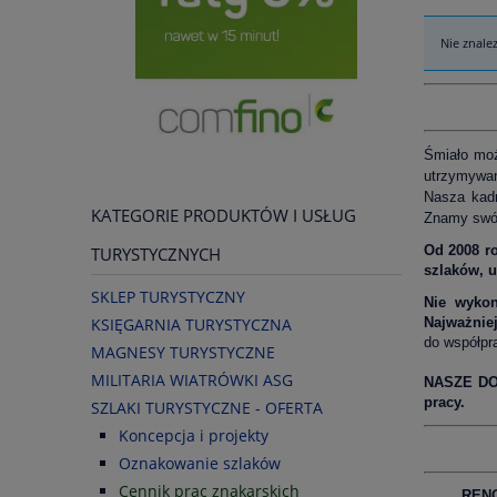
Nie znale
Śmiało moż
utrzymywan
Nasza kadr
KATEGORIE PRODUKTÓW I USŁUG
Znamy swój
Od 2008 r
TURYSTYCZNYCH
szlaków, u
SKLEP TURYSTYCZNY
Nie wykon
KSIĘGARNIA TURYSTYCZNA
Najważniej
do współpr
MAGNESY TURYSTYCZNE
MILITARIA WIATRÓWKI ASG
NASZE DO
pracy.
SZLAKI TURYSTYCZNE - OFERTA
Koncepcja i projekty
Oznakowanie szlaków
Cennik prac znakarskich
REN