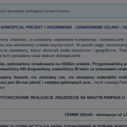
ziono produktów spełniających podane kryteria.
KONCEPCJA, PROJEKT I UZGODNIENIA
-
OZNAKOWANIE SZLAKU
-
CE
emy stwierdzić, że posiadamy odpowiednie kompetencje i doświadczenie tu
iu oraz administracji szlaków turystycznych. W sposób ciągły, rozszerzamy
a to zawodowcy, którzy ukończyli studia turystyczne i geograficzne. Turyst
 fach i posiadamy coraz większe doświadczenie.
oku, wykonaliśmy oznakowanie na 4
152km szlaków. Przygotowaliśmy pr
stawiliśmy 440 drogowskazy, ustawiliśmy 28 tablic ze schematami szla
ujemy fuszerki, nie obniżamy cen, nie stosujemy materiałów niskie
sza jest dla nas jakość i estetyka wykonanych prac.
Jeżeli stawiają Pań
acy.
TYCHCZASOWE REALIZACJE ZNAJDZIECIE NA NASZYM FANPAGE-U 
CENNIK USŁUG - obowiązuje od 1.0
OWACJA ISTNIEJĄCYCH SZLAKÓW. OZNAKOWANIE W TERENIE NOWY