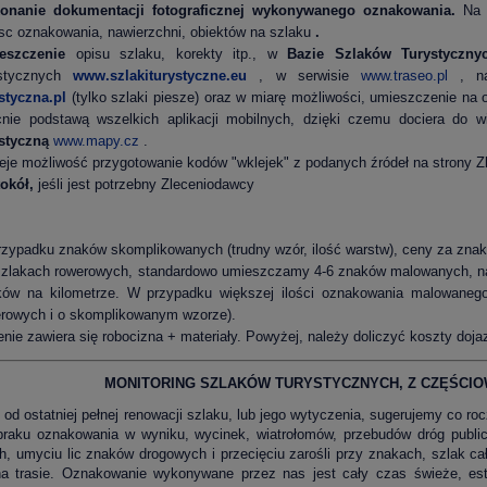
onanie dokumentacji fotograficznej wykonywanego oznakowania.
Na 
sc oznakowania, nawierzchni, obiektów na szlaku
.
eszczenie
opisu szlaku, korekty itp., w
Bazie Szlaków Turystyczny
ystycznych
www.szlakiturystyczne.eu
, w serwisie
www.traseo.pl
, naj
styczna.pl
(tylko szlaki piesze) oraz w miarę możliwości, umieszczenie na
cnie podstawą wszelkich aplikacji mobilnych, dzięki czemu dociera do 
styczną
www.mapy.cz
.
ieje możliwość przygotowanie kodów "wklejek" z podanych źródeł na strony Z
tokół,
jeśli jest potrzebny Zleceniodawcy
zypadku znaków skomplikowanych (trudny wzór, ilość warstw), ceny za zn
zlakach rowerowych, standardowo umieszczamy 4-6 znaków malowanych, na
ków na kilometrze. W przypadku większej ilości oznakowania malowaneg
rowych i o skomplikowanym wzorze).
nie zawiera się robocizna + materiały. Powyżej, należy doliczyć koszty doja
MONITORING SZLAKÓW TURYSTYCZNYCH, Z CZĘŚCI
 od ostatniej pełnej renowacji szlaku, lub jego wytyczenia, sugerujemy co r
 braku oznakowania w wyniku, wycinek, wiatrołomów, przebudów dróg publi
, umyciu lic znaków drogowych i przecięciu zarośli przy znakach, szlak c
a trasie. Oznakowanie wykonywane przez nas jest cały czas świeże, este