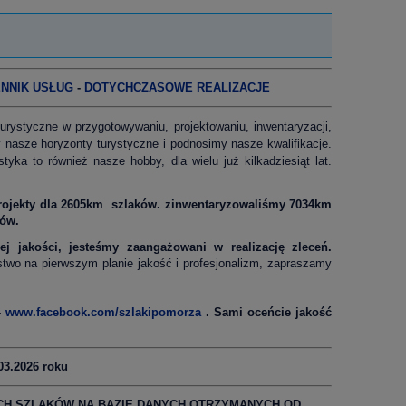
NNIK USŁUG
-
DOTYCHCZASOWE REALIZACJE
rystyczne w przygotowywaniu, projektowaniu, inwentaryzacji,
 nasze horyzonty turystyczne i podnosimy nasze kwalifikacje.
yka to również nasze hobby, dla wielu już kilkadziesiąt lat.
ojekty dla 2605km
szlaków. zinwentaryzowaliśmy 7034km
ków.
j jakości, jesteśmy zaangażowani w realizację zleceń.
stwo na pierwszym planie jakość i profesjonalizm, zapraszamy
-
www.facebook.com/szlakipomorza
. Sami oceńcie jakość
3.2026 roku
CH SZLAKÓW NA BAZIE DANYCH OTRZYMANYCH OD