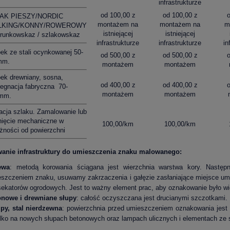
infrastrukturze
od 100,00 z
od 100,00 z
AK PIESZY/NORDIC
montażem na
montażem na
m
LKING/KONNY/ROWEROWY
istniejącej
istniejącej
erunkowskaz / szlakowskaz
infrastrukturze
infrastrukturze
in
ek ze stali ocynkowanej 50-
od 500,00 z
od 500,00 z
mm.
montażem
montażem
ek drewniany, sosna,
od 400,00 z
od 400,00 z
regnacja fabryczna 70-
montażem
montażem
mm.
acja szlaku. Zamalowanie lub
nięcie mechaniczne w
100,00/km
100,00/km
żności od powierzchni
anie infrastruktury do umieszczenia znaku malowanego:
ewa
: metodą korowania ściągana jest wierzchnia warstwa kory. Następ
szczeniem znaku, usuwamy zakrzaczenia i gałęzie zasłaniające miejsce umi
sekatorów ogrodowych. Jest to ważny element prac, aby oznakowanie było wi
onowe i drewniane słupy
: całość oczyszczana jest drucianymi szczotkami.
py, stal nierdzewna
: powierzchnia przed umieszczeniem oznakowania jes
ylko na nowych słupach betonowych oraz lampach ulicznych i elementach ze s