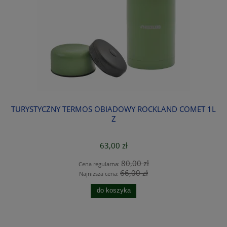
TURYSTYCZNY TERMOS OBIADOWY ROCKLAND COMET 1L
TU
Z
63,00 zł
80,00 zł
Cena regularna:
66,00 zł
Najniższa cena:
do koszyka