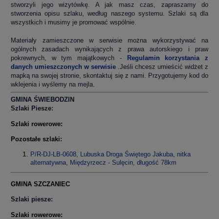
stworzyli jego wizytówkę. A jak masz czas, zapraszamy do
stworzenia opisu szlaku, według naszego systemu. Szlaki są dla
wszystkich i musimy je promować wspólnie.
Materiały zamieszczone w serwisie można wykorzystywać na
ogólnych zasadach wynikających z prawa autorskiego i praw
pokrewnych, w tym majątkowych -
Regulamin korzystania z
danych umieszczonych w serwisie
.Jeśli chcesz umieścić widżet z
mapką na swojej stronie, skontaktuj się z nami. Przygotujemy kod do
wklejenia i wyślemy na mejla.
GMINA ŚWIEBODZIN
Szlaki Piesze:
Szlaki rowerowe:
Pozostałe szlaki:
P/R-DJ-LB-0608, Lubuska Droga Świętego Jakuba, nitka
alternatywna, Międzyrzecz - Sulęcin, długość 78km
GMINA SZCZANIEC
Szlaki piesze:
Szlaki rowerowe: