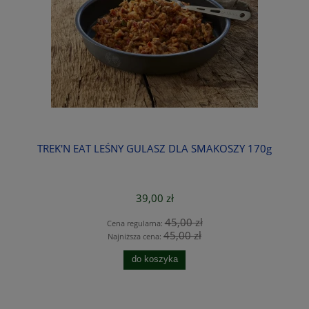
W
TREK'N EAT LEŚNY GULASZ DLA SMAKOSZY 170g
R
39,00 zł
45,00 zł
Cena regularna:
45,00 zł
Najniższa cena:
do koszyka