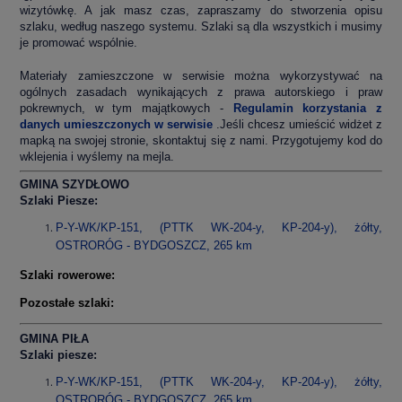
wizytówkę. A jak masz czas, zapraszamy do stworzenia opisu
szlaku, według naszego systemu. Szlaki są dla wszystkich i musimy
je promować wspólnie.
Materiały zamieszczone w serwisie można wykorzystywać na
ogólnych zasadach wynikających z prawa autorskiego i praw
pokrewnych, w tym majątkowych -
Regulamin korzystania z
danych umieszczonych w serwisie
.Jeśli chcesz umieścić widżet z
mapką na swojej stronie, skontaktuj się z nami. Przygotujemy kod do
wklejenia i wyślemy na mejla.
GMINA SZYDŁOWO
Szlaki Piesze:
P-Y-WK/KP-151, (PTTK WK-204-y, KP-204-y), żółty,
OSTRORÓG - BYDGOSZCZ, 265 km
Szlaki rowerowe:
Pozostałe szlaki:
GMINA PIŁA
Szlaki piesze:
P-Y-WK/KP-151, (PTTK WK-204-y, KP-204-y), żółty,
OSTRORÓG - BYDGOSZCZ, 265 km