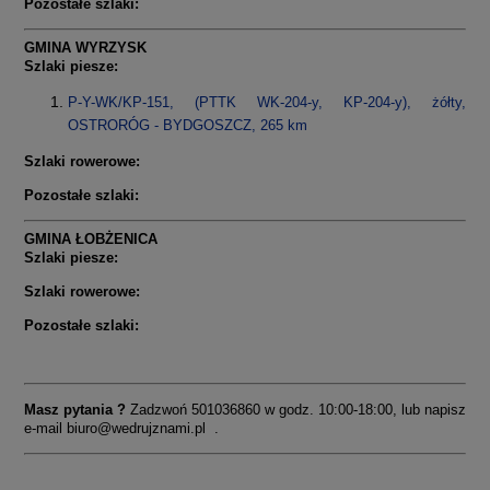
Pozostałe szlaki:
GMINA WYRZYSK
Szlaki piesze:
P-Y-WK/KP-151, (PTTK WK-204-y, KP-204-y), żółty,
OSTRORÓG - BYDGOSZCZ, 265 km
Szlaki rowerowe:
Pozostałe szlaki:
GMINA ŁOBŻENICA
Szlaki piesze:
Szlaki rowerowe:
Pozostałe szlaki:
Masz pytania ?
Zadzwoń 501036860 w godz. 10:00-18:00, lub napisz
e-mail
biuro@wedrujznami.pl
.