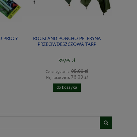
O PROCY
ROCKLAND PONCHO PELERYNA
ROCKLAND
PRZECIWDESZCZOWA TARP
89,99 zł
95,00 zł
Cena regularna:
76,00 zł
Najniższa cena:
do koszyka