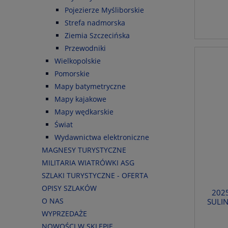
Pojezierze Myśliborskie
Strefa nadmorska
Ziemia Szczecińska
Przewodniki
Wielkopolskie
Pomorskie
Mapy batymetryczne
Mapy kajakowe
Mapy wędkarskie
Świat
Wydawnictwa elektroniczne
MAGNESY TURYSTYCZNE
MILITARIA WIATRÓWKI ASG
SZLAKI TURYSTYCZNE - OFERTA
OPISY SZLAKÓW
202
O NAS
SULI
WYPRZEDAŻE
NOWOŚCI W SKLEPIE