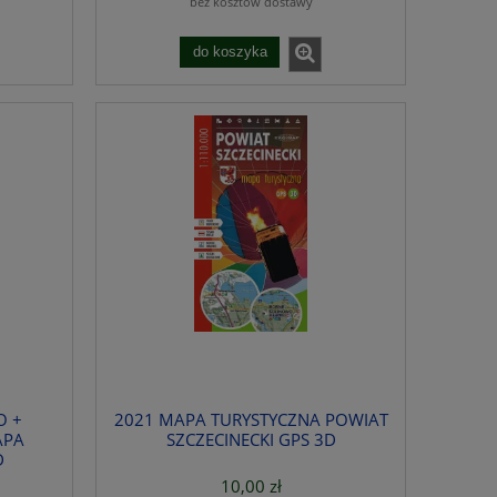
bez kosztów dostawy
do koszyka
O +
2021 MAPA TURYSTYCZNA POWIAT
APA
SZCZECINECKI GPS 3D
D
10,00 zł