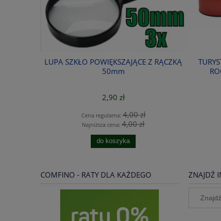
IE SZPILKI
LUPA SZKŁO POWIĘKSZAJĄCE Z RĄCZKĄ
TURYS
T
50mm
RO
2,90 zł
ł
4,00 zł
Cena regularna:
ł
4,00 zł
Najniższa cena:
do koszyka
COMFINO - RATY DLA KAŻDEGO
ZNAJDŹ I