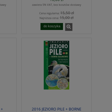
stawy
zawiera 5% VAT, bez kosztów dostawy
15,50 zł
Cena regularna:
15,00 zł
Najniższa cena:
do koszyka
 +
2016 JEZIORO PILE + BORNE