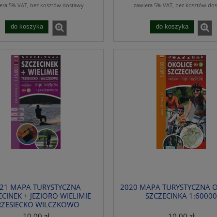
era 5% VAT, bez kosztów dostawy
zawiera 5% VAT, bez kosztów do
do koszyka
do koszyka
21 MAPA TURYSTYCZNA
2020 MAPA TURYSTYCZNA O
CINEK + JEZIORO WIELIMIE
SZCZECINKA 1:60000
RZESIECKO WILCZKOWO
10,00 zł
10,00 zł