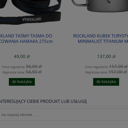
LAND KUBEK TURYSTYCZNY
GSI KUBEK TERMICZNY INF
NIMALIST TITANIUM MUG
BACKPACKER MUG
137,00 zł
45,00 zł
157,00 zł
69,00 zł
Cena regularna:
Cena regularna:
157,00 zł
49,99 zł
Najniższa cena:
Najniższa cena:
do koszyka
do koszyka
NTERESUJĄCY CIEBIE PRODUKT LUB USŁUGĘ