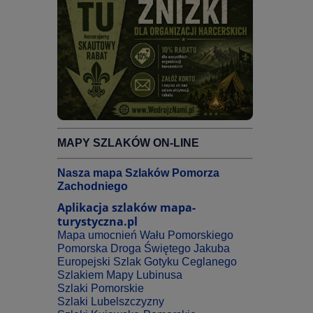
MAPY SZLAKÓW ON-LINE
Nasza mapa Szlaków Pomorza
Zachodniego
Aplikacja szlaków mapa-
turystyczna.pl
Mapa umocnień Wału Pomorskiego
Pomorska Droga Świętego Jakuba
Europejski Szlak Gotyku Ceglanego
Szlakiem Mapy Lubinusa
Szlaki Pomorskie
Szlaki Lubelszczyzny