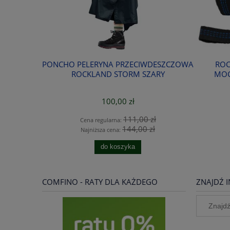
DESZCZOWA
ROCKLAND TAŚMY TASMA DO
ROCK
ARY
MOCOWANIA HAMAKA 275cm
MI
49,00 zł
zł
56,00 zł
Cena regularna:
ł
54,50 zł
Najniższa cena:
do koszyka
COMFINO - RATY DLA KAŻDEGO
ZNAJDŹ I