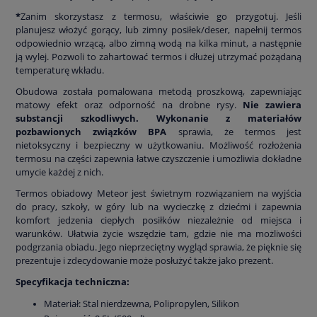
*
Zanim skorzystasz z termosu, właściwie go przygotuj. Jeśli
planujesz włożyć gorący, lub zimny posiłek/deser, napełnij termos
odpowiednio wrzącą, albo zimną wodą na kilka minut, a następnie
ją wylej. Pozwoli to zahartować termos i dłużej utrzymać pożądaną
temperaturę wkładu.
Obudowa została pomalowana metodą proszkową, zapewniając
matowy efekt oraz odporność na drobne rysy.
Nie zawiera
substancji szkodliwych. Wykonanie z materiałów
pozbawionych związków BPA
sprawia, że termos jest
nietoksyczny i bezpieczny w użytkowaniu. Możliwość rozłożenia
termosu na części zapewnia łatwe czyszczenie i umożliwia dokładne
umycie każdej z nich.
Termos obiadowy Meteor jest świetnym rozwiązaniem na wyjścia
do pracy, szkoły, w góry lub na wycieczkę z dziećmi i zapewnia
komfort jedzenia ciepłych posiłków niezależnie od miejsca i
warunków. Ułatwia życie wszędzie tam, gdzie nie ma możliwości
podgrzania obiadu. Jego nieprzeciętny wygląd sprawia, że pięknie się
prezentuje i zdecydowanie może posłużyć także jako prezent.
Specyfikacja techniczna
:
Materiał: Stal nierdzewna, Polipropylen, Silikon