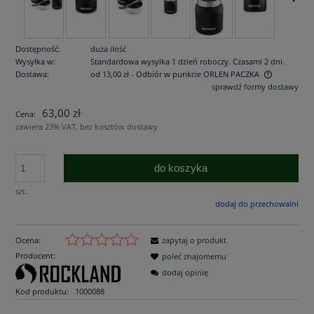
Dostępność:
duża ilość
Wysyłka w:
Standardowa wysylka 1 dzień roboczy. Czasami 2 dni.
Dostawa:
od 13,00 zł
- Odbiór w punkcie ORLEN PACZKA
sprawdź formy dostawy
Cena nie zawiera ewentualnych kosztów płatności
63,00 zł
Cena:
zawiera 23% VAT, bez kosztów dostawy
do koszyka
szt.
dodaj do przechowalni
Ocena:
zapytaj o produkt
Producent:
poleć znajomemu
dodaj opinię
Kod produktu:
1000088