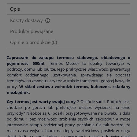
Opis
Koszty dostawy
Cena nie zawiera ewentualnych kosztów płatności
Produkty powiązane
Opinie o produkcie (0)
Zapraszam do zakupu termosu stalowego, obiadowego o
pojemności 500ml.
Termos Meteor to idealny towarzysz w
podróży, domu lub biurze. Jego praktyczne właściwości gwarantują
komfort codziennego użytkowania, sprawdzając się podczas
treningów na zewnątrz czy też w trakcie transportu gorącej kawy do
pracy.
W skład zestawu wchodzi: termos, kubeczek, składany
niezbędnik.
Czy termos jest warty swojej ceny ?
Oceńcie sami. Podróżujesz,
chodzisz po górach lub preferujesz dłuższe wycieczki na łonie
przyrody? Nieobce są Ci posiłki przygotowywane na biwaku, z dala
od domu i bez możliwości zrobienia szybkich zakupów? A może
intensywne tempo codziennej pracy pochłania Cię tak bardzo, że
masz czasu wyjść z biura na ciepły, wartościowy posiłek w ciągu
dnia? Jeśli na choć jedno z powyższych pytań odpowiedziałeś