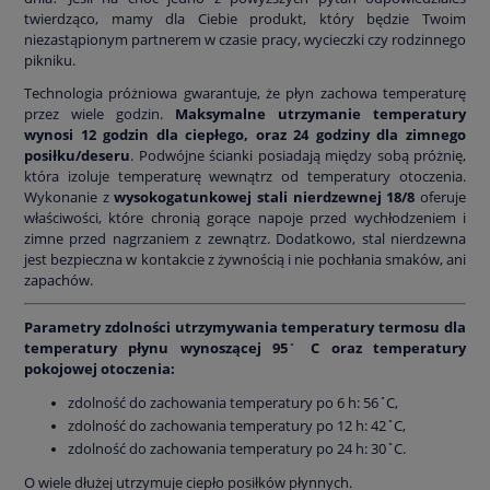
twierdząco, mamy dla Ciebie produkt, który będzie Twoim
niezastąpionym partnerem w czasie pracy, wycieczki czy rodzinnego
pikniku.
Technologia próżniowa gwarantuje, że płyn zachowa temperaturę
przez wiele godzin.
Maksymalne utrzymanie temperatury
wynosi 12 godzin dla ciepłego, oraz 24 godziny dla zimnego
posiłku/deseru
. Podwójne ścianki posiadają między sobą próżnię,
która izoluje temperaturę wewnątrz od temperatury otoczenia.
Wykonanie z
wysokogatunkowej stali nierdzewnej 18/8
oferuje
właściwości, które chronią gorące napoje przed wychłodzeniem i
zimne przed nagrzaniem z zewnątrz. Dodatkowo, stal nierdzewna
jest bezpieczna w kontakcie z żywnością i nie pochłania smaków, ani
zapachów.
Parametry zdolności utrzymywania temperatury termosu dla
temperatury płynu wynoszącej 95 ̊ C oraz temperatury
pokojowej otoczenia:
zdolność do zachowania temperatury po 6 h: 56 ̊ C,
zdolność do zachowania temperatury po 12 h: 42 ̊ C,
zdolność do zachowania temperatury po 24 h: 30 ̊ C.
O wiele dłużej utrzymuje ciepło posiłków płynnych.