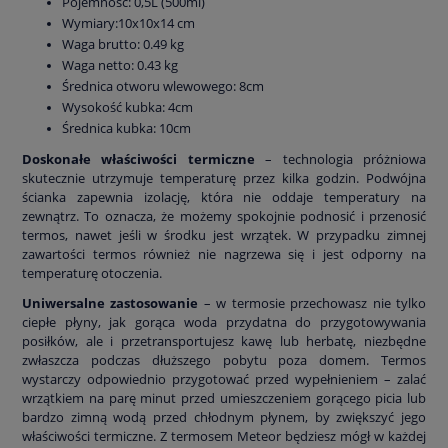
Pojemność: 0,5L (500ml)
Wymiary:10x10x14 cm
Waga brutto: 0.49 kg
Waga netto: 0.43 kg
Średnica otworu wlewowego: 8cm
Wysokość kubka: 4cm
Średnica kubka: 10cm
Doskonałe właściwości termiczne
– technologia próżniowa
skutecznie utrzymuje temperaturę przez kilka godzin. Podwójna
ścianka zapewnia izolację, która nie oddaje temperatury na
zewnątrz. To oznacza, że możemy spokojnie podnosić i przenosić
termos, nawet jeśli w środku jest wrzątek. W przypadku zimnej
zawartości termos również nie nagrzewa się i jest odporny na
temperaturę otoczenia.
Uniwersalne zastosowanie
– w termosie przechowasz nie tylko
ciepłe płyny, jak gorąca woda przydatna do przygotowywania
posiłków, ale i przetransportujesz kawę lub herbatę, niezbędne
zwłaszcza podczas dłuższego pobytu poza domem. Termos
wystarczy odpowiednio przygotować przed wypełnieniem – zalać
wrzątkiem na parę minut przed umieszczeniem gorącego picia lub
bardzo zimną wodą przed chłodnym płynem, by zwiększyć jego
właściwości termiczne. Z termosem Meteor będziesz mógł w każdej