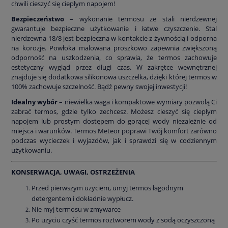
chwili cieszyć się ciepłym napojem!
Bezpieczeństwo
– wykonanie termosu ze stali nierdzewnej
gwarantuje bezpieczne użytkowanie i łatwe czyszczenie. Stal
nierdzewna 18/8 jest bezpieczna w kontakcie z żywnością i odporna
na korozje. Powłoka malowana proszkowo zapewnia zwiększoną
odporność na uszkodzenia, co sprawia, że termos zachowuje
estetyczny wygląd przez długi czas. W zakrętce wewnętrznej
znajduje się dodatkowa silikonowa uszczelka, dzięki której termos w
100% zachowuje szczelność. Bądź pewny swojej inwestycji!
Idealny wybór
– niewielka waga i kompaktowe wymiary pozwolą Ci
zabrać termos, gdzie tylko zechcesz. Możesz cieszyć się ciepłym
napojem lub prostym dostępem do gorącej wody niezależnie od
miejsca i warunków. Termos Meteor poprawi Twój komfort zarówno
podczas wycieczek i wyjazdów, jak i sprawdzi się w codziennym
użytkowaniu.
KONSERWACJA, UWAGI, OSTRZEŻENIA
Przed pierwszym użyciem, umyj termos łagodnym
detergentem i dokładnie wypłucz.
Nie myj termosu w zmywarce
Po użyciu czyść termos roztworem wody z sodą oczyszczoną