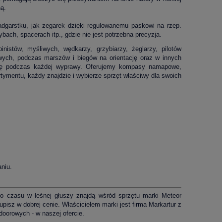
ną.
arstku, jak zegarek dzięki regulowanemu paskowi na rzep.
bach, spacerach itp., gdzie nie jest potrzebna precyzja.
istów, myśliwych, wędkarzy, grzybiarzy, żeglarzy, pilotów
wych, podczas marszów i biegów na orientację oraz w innych
się podczas każdej wyprawy. Oferujemy kompasy namapowe,
ymentu, każdy znajdzie i wybierze sprzęt właściwy dla swoich
niu.
go czasu w leśnej głuszy znajdą wśród sprzętu marki Meteor
pisz w dobrej cenie. Właścicielem marki jest firma Markartur z
doorowych - w naszej ofercie.