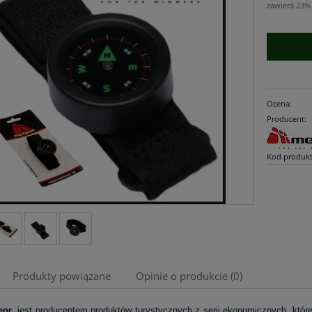
zawiera 23%
Ocena:
Producent:
Kod produkt
Produkty powiązane
Opinie o produkcie (0)
eor
, jest producentem produktów turystycznych z serii ekonomicznych, któr