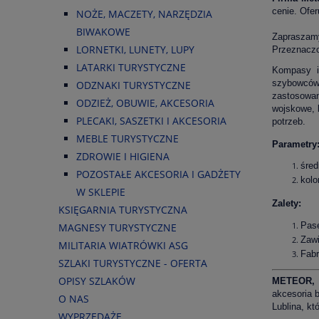
cenie. Ofer
NOŻE, MACZETY, NARZĘDZIA
BIWAKOWE
Zapraszamy
LORNETKI, LUNETY, LUPY
Przeznaczon
LATARKI TURYSTYCZNE
Kompasy i 
szybowców,
ODZNAKI TURYSTYCZNE
zastosowa
ODZIEŻ, OBUWIE, AKCESORIA
wojskowe, 
PLECAKI, SASZETKI I AKCESORIA
potrzeb.
MEBLE TURYSTYCZNE
Parametry
ZDROWIE I HIGIENA
śred
POZOSTAŁE AKCESORIA I GADŻETY
kolo
W SKLEPIE
Zalety:
KSIĘGARNIA TURYSTYCZNA
Pase
MAGNESY TURYSTYCZNE
Zawi
MILITARIA WIATRÓWKI ASG
Fabr
SZLAKI TURYSTYCZNE - OFERTA
OPISY SZLAKÓW
METEOR,
akcesoria b
O NAS
Lublina, kt
WYPRZEDAŻE