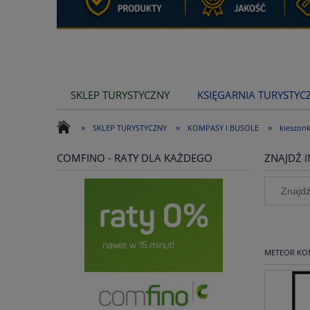
SKLEP TURYSTYCZNY
KSIĘGARNIA TURYSTYC
»
»
»
SKLEP TURYSTYCZNY
KOMPASY I BUSOLE
kieszon
COMFINO - RATY DLA KAŻDEGO
ZNAJDŹ I
METEOR KOM