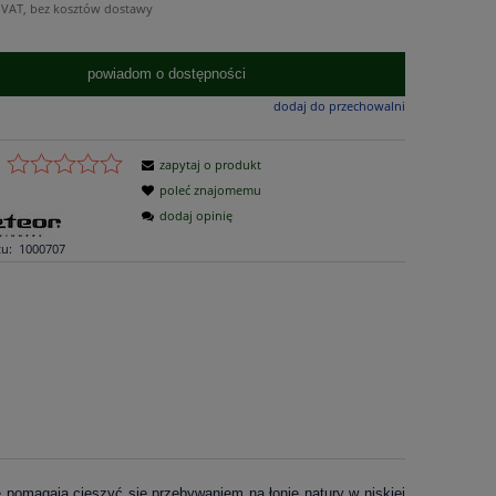
 VAT, bez kosztów dostawy
powiadom o dostępności
dodaj do przechowalni
zapytaj o produkt
poleć znajomemu
dodaj opinię
u:
1000707
e pomagają cieszyć się przebywaniem na łonie natury w niskiej