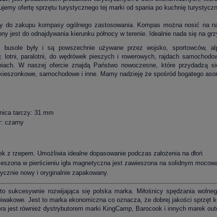
ujemy ofertę sprzętu turystycznego tej marki od spania po kuchnię turystycz
 do zakupu kompasy ogólnego zastosowania. Kompas można nosić na nadg
y jest do odnajdywania kierunku północy w terenie. Idealnie nada się na grzy
busole były i są powszechnie używane przez wojsko, sportowców, alpin
 lotni, paralotni, do wędrówek pieszych i rowerowych, rajdach samochodo
niach. W naszej ofercie znajdą Państwo nowoczesne, które przydadzą 
kieszonkowe, samochodowe i inne. Mamy nadzieję że spośród bogatego asort
:
nica tarczy: 31 mm
r: czarny
k z rzepem. Umożliwia idealne dopasowanie podczas założenia na dłoń
eszona w pierścieniu igła magnetyczna jest zawieszona na solidnym mocowa
ycznie nowy i oryginalnie zapakowany.
to sukcesywnie rozwijająca się polska marka. Miłośnicy spędzania wolne
iwakowe. Jest to marka ekonomiczna co oznacza, że dobrej jakości sprzęt ku
óra jest również dystrybutorem marki KingCamp, Barocook i innych marek out