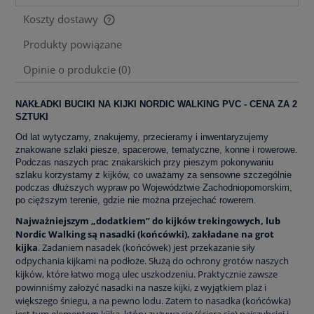
Koszty dostawy
Cena nie zawiera ewentualnych kosztów płatności
Produkty powiązane
Opinie o produkcie (0)
NAKŁADKI BUCIKI NA KIJKI NORDIC WALKING PVC - CENA ZA 2
SZTUKI
Od lat wytyczamy, znakujemy, przecieramy i inwentaryzujemy
znakowane szlaki piesze, spacerowe, tematyczne, konne i rowerowe.
Podczas naszych prac znakarskich przy pieszym pokonywaniu
szlaku korzystamy z kijków, co uważamy za sensowne szczególnie
podczas dłuższych wypraw po Województwie Zachodniopomorskim,
po cięższym terenie, gdzie nie można przejechać rowerem.
Najważniejszym „dodatkiem” do kijków trekingowych, lub
Nordic Walking są nasadki (końcówki), zakładane na grot
kijka
. Zadaniem nasadek (końcówek) jest przekazanie siły
odpychania kijkami na podłoże. Służą do ochrony grotów naszych
kijków, które łatwo mogą ulec uszkodzeniu. Praktycznie zawsze
powinniśmy założyć nasadki na nasze kijki, z wyjątkiem plaż i
większego śniegu, a na pewno lodu. Zatem to nasadka (końcówka)
jest tym elementem kijka, który zużywa się (ściera się) najszybciej i