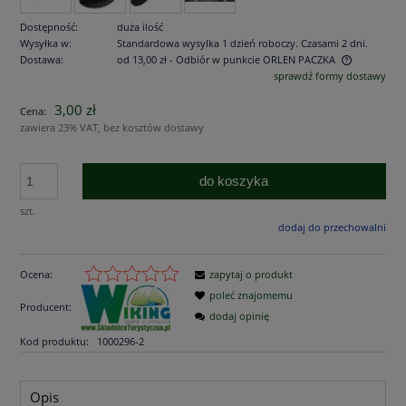
Dostępność:
duża ilość
Wysyłka w:
Standardowa wysylka 1 dzień roboczy. Czasami 2 dni.
Dostawa:
od 13,00 zł
- Odbiór w punkcie ORLEN PACZKA
sprawdź formy dostawy
Cena nie zawiera ewentualnych kosztów płatności
3,00 zł
Cena:
zawiera 23% VAT, bez kosztów dostawy
do koszyka
szt.
dodaj do przechowalni
Ocena:
zapytaj o produkt
poleć znajomemu
Producent:
dodaj opinię
Kod produktu:
1000296-2
Opis