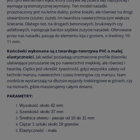
wymaga systematycznej wymiany. Ten model nasadki
przeznaczony jest na leśne dukty, polne ścieżki, ale również na drogi
utwardzone (szuter, żużel). Im twardsza nawierzchnia tym większe
ścieranie. Dlatego też, na drogach betonowych, brukowych czy
asfaltowych, następuje bardzo szybkie zużycie nasadek. Oferowane
przez nas nasadki, pasują do elementu kija z grotem, o średnicy 10-
11 mm.
Końcówki wykonane są z twardego tworzywa PVC o małej
elastyczności.
Jak widać posiadają urozmaicone profile (bieżnik)
ułatwiające poruszanie się po nawierzchni miękkiej, ale również i
twardej. Ciężko jest określić żywotność, gdyż wszystko zależy od
techniki marszu, nawierzchni i czasu treningów czy marszu. Nam
osobiście wystarczają na dłuższe wyjazdy trekkingowe w górach, czy
na nizinach, gdzie maszerujemy całymi dniami.
PARAMETRY:
Wysokość około 42 mm
Szerokość około 37 mm
Średnica otworu - pasuje od 10 do 11 mm
Ciężar 1 sztuki około 19 gramów
Elastyczność - mała