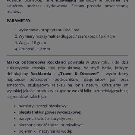
sztućców podczas użytkowania. Zestaw posiada powierzchnię
matową.
PARAMETRY:
wykonanie - stop tytanu BPA Free
Wymiary maksymalne (długość / szerokość): 16 x 4 cm
Waga - 18 gram
Grubość - 1,2 mm
Marka outdoroowa Rockland
powstała w 2009 roku i do dziś
sukcesywnie rozwija linię produktową. W myśl hasła, którym
definiujemy
Rocklanda – „Travel & Discover”
– wychodzimy
naprzeciw potrzebom podróżników, pasjonatów gór oraz
amatorów szukającym relaksu na łonie natury. Oferujemy im
wysokiej jakości produkty skupione wokół kilku uzupełniających się
segmentów, takich jak:
namioty i sprzęt biwakowy;
plecaki trekkingowe i wycieczkowe;
naczynia i sztućce turystyczne;
akcesoria podróżnicze i survivalowe;
pojemniki i naczynia na wodę;