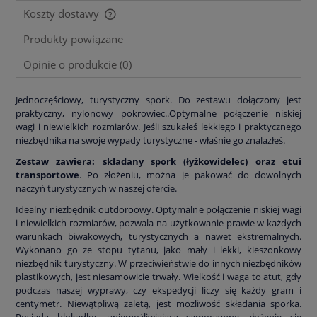
Koszty dostawy
Cena nie zawiera ewentualnych kosztów płatności
Produkty powiązane
Opinie o produkcie (0)
Jednoczęściowy, turystyczny spork. Do zestawu dołączony jest
praktyczny, nylonowy pokrowiec..Optymalne połączenie niskiej
wagi i niewielkich rozmiarów. Jeśli szukałeś lekkiego i praktycznego
niezbędnika na swoje wypady turystyczne - właśnie go znalazłeś.
Zestaw zawiera: składany spork (łyżkowidelec) oraz etui
transportowe
. Po złożeniu, można je pakować do dowolnych
naczyń turystycznych w naszej ofercie.
Idealny niezbędnik outdoroowy. Optymalne połączenie niskiej wagi
i niewielkich rozmiarów, pozwala na użytkowanie prawie w każdych
warunkach biwakowych, turystycznych a nawet ekstremalnych.
Wykonano go ze stopu tytanu, jako mały i lekki, kieszonkowy
niezbędnik turystyczny. W przeciwieństwie do innych niezbędników
plastikowych, jest niesamowicie trwały. Wielkość i waga to atut, gdy
podczas naszej wyprawy, czy ekspedycji liczy się każdy gram i
centymetr. Niewątpliwą zaletą, jest możliwość składania sporka.
Posiada blokadkę, uniemożliwiającą samoczynne złożenie się