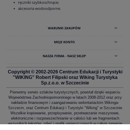
ręczniki szybkoschnące;
akcesoria wodoodporne.
WARUNKI ZAKUPÓW
MOJE KONTO
NASZA FIRMA - NASZ SKLEP
Copyright © 2002-2026 Centrum Edukacji i Turystyki
"WIKING" Robert Filipski oraz Wiking Turystyka
Sp.z.o.o. w Szczecinie
Pierwotny serwis szlaków turystycznych, powstał dzięki wsparciu
Województwa Zachodniopomorskiego w latach 2008-2012 oraz przy
nakładzie finansowym i zaangażowaniu wolontariackim Wikinga-
Szczecin, oraz Centrum Edukacji i Turystyki "Wiking" w Szczecinie
Wszelkie kopiowanie, przepisywanie, przetwarzanie maszynowe,
elektroniczne i rozpowszechnianie w całości lub we fragmentach
wszystkich tekstów, zdjęć i grafik umieszczonych w całym serwisie
bez wiedzy i zgody ich autorów zabronione, zgodnie z Ustawą o