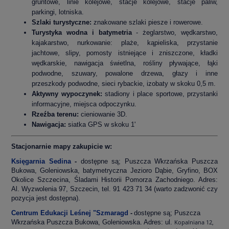
gruntowe, linie kolejowe, stacje kolejowe, stacje paliw,
parkingi, lotniska.
Szlaki turystyczne:
znakowane szlaki piesze i rowerowe.
Turystyka wodna i batymetria
- żeglarstwo, wędkarstwo,
kajakarstwo, nurkowanie: plaże, kąpieliska, przystanie
jachtowe, slipy, pomosty istniejące i zniszczone, kładki
wędkarskie, nawigacja świetlna, rośliny pływające, łąki
podwodne, szuwary, powalone drzewa, głazy i inne
przeszkody podwodne, sieci rybackie, izobaty w skoku 0,5 m.
Aktywny wypoczynek:
stadiony i place sportowe, przystanki
informacyjne, miejsca odpoczynku.
Rzeźba terenu:
cieniowanie 3D.
Nawigacja:
siatka GPS w skoku 1'
Stacjonarnie mapy zakupicie w:
Księgarnia Sedina
-
dostępne są; Puszcza Wkrzańska Puszcza
Bukowa, Goleniowska, batymetryczna Jezioro Dąbie, Gryfino, BOX
Okolice Szczecina, Śladami Historii Pomorza Zachodniego. Adres:
Al. Wyzwolenia 97, Szczecin, tel. 91 423 71 34 (warto zadzwonić czy
pozycja jest dostępna).
Centrum Edukacji Leśnej "Szmaragd
-
dostępne są; Puszcza
Wkrzańska Puszcza Bukowa, Goleniowska. Adres: ul.
Kopalniana 12,