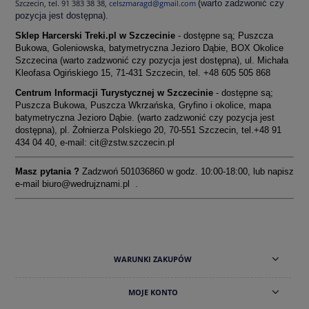
Szczecin, tel.
91 383 38 38,
celszmaragd@gmail.com
(warto zadzwonić czy
pozycja jest dostępna).
Sklep Harcerski Treki.pl w Szczecinie
- dostępne są; Puszcza
Bukowa, Goleniowska, batymetryczna Jezioro Dąbie, BOX Okolice
Szczecina (warto zadzwonić czy pozycja jest dostępna), ul. Michała
Kleofasa Ogińskiego 15, 71-431 Szczecin, tel.
+48 605 505 868
Centrum Informacji Turystycznej w Szczecinie
- dostępne są;
Puszcza Bukowa, Puszcza Wkrzańska, Gryfino i okolice, mapa
batymetryczna Jezioro Dąbie. (warto zadzwonić czy pozycja jest
dostępna), pl. Żołnierza Polskiego 20, 70-551 Szczecin, tel.+48 91
434 04 40, e-mail:
cit@zstw.szczecin.pl
Masz pytania ?
Zadzwoń 501036860 w godz. 10:00-18:00, lub napisz
e-mail
biuro@wedrujznami.pl
.
WARUNKI ZAKUPÓW
MOJE KONTO