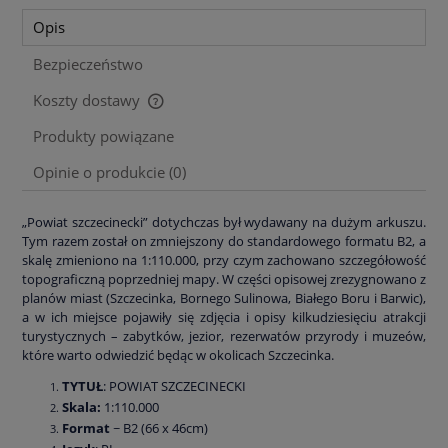
Opis
Bezpieczeństwo
Koszty dostawy
Cena nie zawiera ewentualnych kosztów płatności
Produkty powiązane
Opinie o produkcie (0)
„Powiat szczecinecki” dotychczas był wydawany na dużym arkuszu.
Tym razem został on zmniejszony do standardowego formatu B2, a
skalę zmieniono na 1:110.000, przy czym zachowano szczegółowość
topograficzną poprzedniej mapy. W części opisowej zrezygnowano z
planów miast (Szczecinka, Bornego Sulinowa, Białego Boru i Barwic),
a w ich miejsce pojawiły się zdjęcia i opisy kilkudziesięciu atrakcji
turystycznych – zabytków, jezior, rezerwatów przyrody i muzeów,
które warto odwiedzić będąc w okolicach Szczecinka.
TYTUŁ
: POWIAT SZCZECINECKI
Skala:
1:110.000
Format
~ B2 (66 x 46cm)