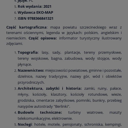
Język
: PL
Rok wydania: 2021
Wydawca EKO-MAP
ISBN 9788366841321
Część kartograficzna
: mapa powiatu szczecineckiego wraz z
terenami ościennymi, legenda w językach: polskim, angielskim i
niemieckim.
Część opisowa:
informator turystyczny ilustrowany
zdjęciami.
Topografia
: lasy, sady, plantacje, tereny przemysłowe,
tereny wojskowe, bagna, zabudowa, wody stojące, wody
płynące.
Nazewnictwo:
miejscowości powiatowe, gminne i pozostałe,
dzielnice, nazwy tradycyjne, nazwy gór, wód i obiektów
przyrodniczych.
Architektura, zabytki i historia:
zamki, ruiny, pałace,
młyny, kościoły, klasztory, kościoły rotundowe, wieże,
grodziska, cmentarze zabytkowe, pomniki, bunkry, przebieg
nasypów autostrady "Berlinki".
Budowle techniczne:
turbiny wiatrowe, maszty
telekomunikacyjne, elektrownie.
Noclegi
: hotele, motele, pensjonaty, schroniska, kempingi,