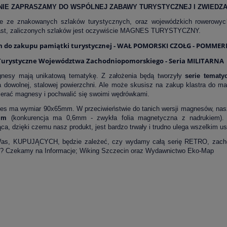
NIE ZAPRASZAMY DO WSPÓLNEJ ZABAWY TURYSTYCZNEJ I ZWIEDZ
Cena nie zawiera ewentu
płatności
ie ze znakowanych szlaków turystycznych, oraz wojewódzkich rowerowyc
ast, zaliczonych szlaków jest oczywiście MAGNES TURYSTYCZNY.
m do zakupu pamiątki turystycznej - WAŁ POMORSKI CZOŁG - POMM
urystyczne Województwa Zachodniopomorskiego - Seria MILITARNA
nesy mają unikatową tematykę. Z założenia będą tworzyły
serie tematy
a dowolnej, stalowej powierzchni. Ale może skusisz na zakup klastra do m
erać magnesy i pochwalić się swoimi wędrówkami.
s ma wymiar 90x65mm. W przeciwieństwie do tanich wersji magnesów, nas
mm
(konkurencja ma 0,6mm - zwykła folia magnetyczna z nadrukiem). C
ca, dzięki czemu nasz produkt, jest bardzo trwały i trudno ulega wszelkim 
Was, KUPUJĄCYCH, będzie zależeć, czy wydamy całą serię RETRO, zachod
 Czekamy na Informacje; Wiking Szczecin oraz Wydawnictwo Eko-Map