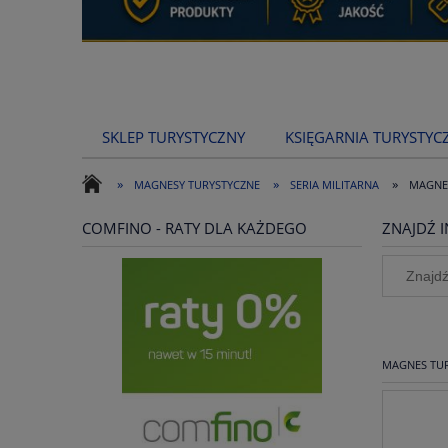
SKLEP TURYSTYCZNY
KSIĘGARNIA TURYSTYC
»
»
»
MAGNESY TURYSTYCZNE
SERIA MILITARNA
MAGNES
COMFINO - RATY DLA KAŻDEGO
ZNAJDŹ I
MAGNES TUR