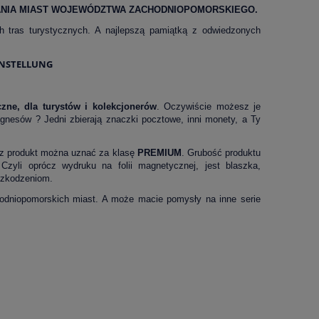
ANIA MIAST WOJEWÓDZTWA ZACHODNIOPOMORSKIEGO.
alnych kosztów
h tras turystycznych. A najlepszą pamiątką z odwiedzonych
ERNSTELLUNG
czne, dla turystów i kolekcjonerów
. Oczywiście możesz je
agnesów ? Jedni zbierają znaczki pocztowe, inni monety, a Ty
z produkt można uznać za klasę
PREMIUM
. Grubość produktu
zyli oprócz wydruku na folii magnetycznej, jest blaszka,
uszkodzeniom.
niopomorskich miast. A może macie pomysły na inne serie