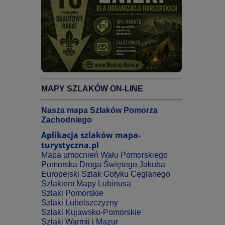
MAPY SZLAKÓW ON-LINE
Nasza mapa Szlaków Pomorza
Zachodniego
Aplikacja szlaków mapa-
turystyczna.pl
Mapa umocnień Wału Pomorskiego
Pomorska Droga Świętego Jakuba
Europejski Szlak Gotyku Ceglanego
Szlakiem Mapy Lubinusa
Szlaki Pomorskie
Szlaki Lubelszczyzny
Szlaki Kujawsko-Pomorskie
Szlaki Warmii i Mazur