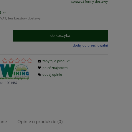
sprawdź formy dostawy
Cena nie zawiera ewentualnych kosztów
 zł
płatności
 VAT, bez kosztów dostawy
do koszyka
dodaj do przechowalni
zapytaj o produkt
poleć znajomemu
dodaj opinię
u:
1001487
ane
Opinie o produkcie (0)