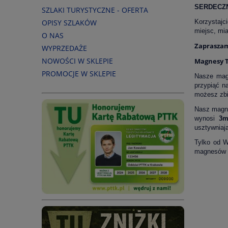
SERDECZ
SZLAKI TURYSTYCZNE - OFERTA
OPISY SZLAKÓW
Korzystajc
miejsc, mi
O NAS
Zaprasza
WYPRZEDAŻE
NOWOŚCI W SKLEPIE
Magnesy T
PROMOCJE W SKLEPIE
Nasze mag
przypiąć n
możesz zbi
Nasz magne
wynosi
3
usztywniają
Tylko od 
magnesów ?