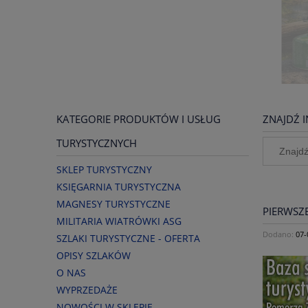
KATEGORIE PRODUKTÓW I USŁUG
ZNAJDŹ I
TURYSTYCZNYCH
SKLEP TURYSTYCZNY
KSIĘGARNIA TURYSTYCZNA
MAGNESY TURYSTYCZNE
PIERWSZE
MILITARIA WIATRÓWKI ASG
Dodano:
07-
SZLAKI TURYSTYCZNE - OFERTA
OPISY SZLAKÓW
O NAS
WYPRZEDAŻE
NOWOŚCI W SKLEPIE