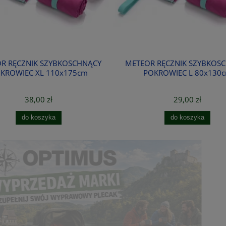
R RĘCZNIK SZYBKOSCHNĄCY
METEOR RĘCZNIK SZYBKOS
KROWIEC XL 110x175cm
POKROWIEC L 80x130
38,00 zł
29,00 zł
do koszyka
do koszyka