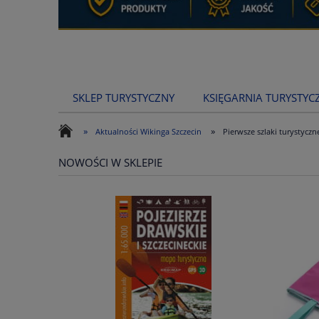
SKLEP TURYSTYCZNY
KSIĘGARNIA TURYSTYC
»
»
Aktualności Wikinga Szczecin
Pierwsze szlaki turystyczn
NOWOŚCI W SKLEPIE