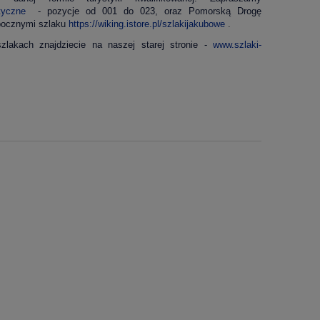
styczne
- pozycje od 001 do 023, oraz Pomorską Drogę
bocznymi szlaku
https://wiking.istore.pl/szlakijakubowe
.
szlakach znajdziecie na naszej starej stronie -
www.szlaki-