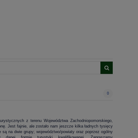
0
 turystycznych z terenu Województwa Zachodniopomorskiego,
nę. Jest fajnie, ale zostało nam jeszcze kilka ładnych tysięcy
ne są na dwie grupy; województwo/powiaty oraz poprzez ogólny
danej formie turystyki kwalifikowanej. Zapraszamy