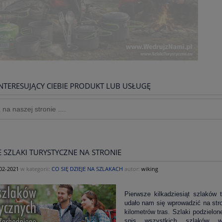
NTERESUJĄCY CIEBIE PRODUKT LUB USŁUGĘ
 SZLAKI TURYSTYCZNE NA STRONIE
02-2021
w kategorii:
CO SIĘ DZIEJE NA SZLAKACH
autor:
wiking
Pierwsze kilkadziesiąt szlaków
udało nam się wprowadzić na stro
kilometrów tras. Szlaki podzielo
spis wszystkich szlaków w 