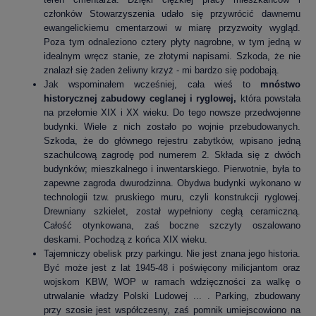
członków Stowarzyszenia udało się przywrócić dawnemu
ewangelickiemu cmentarzowi w miarę przyzwoity wygląd.
Poza tym odnaleziono cztery płyty nagrobne, w tym jedną w
idealnym wręcz stanie, ze złotymi napisami. Szkoda, że nie
znalazł się żaden żeliwny krzyż - mi bardzo się podobają.
Jak wspominałem wcześniej, cała wieś to
mnóstwo
historycznej zabudowy ceglanej i ryglowej,
która powstała
na przełomie XIX i XX wieku. Do tego nowsze przedwojenne
budynki. Wiele z nich zostało po wojnie przebudowanych.
Szkoda, że do głównego rejestru zabytków, wpisano jedną
szachulcową zagrodę pod numerem 2. Składa się z dwóch
budynków; mieszkalnego i inwentarskiego. Pierwotnie, była to
zapewne zagroda dwurodzinna. Obydwa budynki wykonano w
technologii tzw. pruskiego muru, czyli konstrukcji ryglowej.
Drewniany szkielet, został wypełniony cegłą ceramiczną.
Całość otynkowana, zaś boczne szczyty oszalowano
deskami. Pochodzą z końca XIX wieku.
Tajemniczy obelisk przy parkingu. Nie jest znana jego historia.
Być może jest z lat 1945-48 i poświęcony milicjantom oraz
wojskom KBW, WOP w ramach wdzięczności za walkę o
utrwalanie władzy Polski Ludowej ... . Parking, zbudowany
przy szosie jest współczesny, zaś pomnik umiejscowiono na