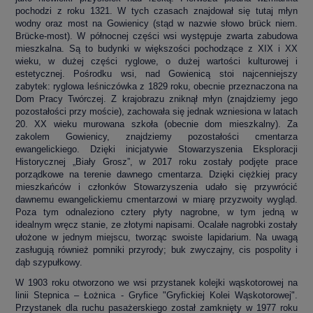
pochodzi z roku 1321. W tych czasach znajdował się tutaj młyn
wodny oraz most na Gowienicy (stąd w nazwie słowo brück niem.
Brücke-most). W północnej części wsi występuje zwarta zabudowa
mieszkalna. Są to budynki w większości pochodzące z XIX i XX
wieku, w dużej części ryglowe, o dużej wartości kulturowej i
estetycznej. Pośrodku wsi, nad Gowienicą stoi najcenniejszy
zabytek: ryglowa leśniczówka z 1829 roku, obecnie przeznaczona na
Dom Pracy Twórczej. Z krajobrazu zniknął młyn (znajdziemy jego
pozostałości przy moście), zachowała się jednak wzniesiona w latach
20. XX wieku murowana szkoła (obecnie dom mieszkalny). Za
zakolem Gowienicy, znajdziemy pozostałości cmentarza
ewangelickiego. Dzięki inicjatywie Stowarzyszenia Eksploracji
Historycznej „Biały Grosz”, w 2017 roku zostały podjęte prace
porządkowe na terenie dawnego cmentarza. Dzięki ciężkiej pracy
mieszkańców i członków Stowarzyszenia udało się przywrócić
dawnemu ewangelickiemu cmentarzowi w miarę przyzwoity wygląd.
Poza tym odnaleziono cztery płyty nagrobne, w tym jedną w
idealnym wręcz stanie, ze złotymi napisami. Ocalałe nagrobki zostały
ułożone w jednym miejscu, tworząc swoiste lapidarium. Na uwagą
zasługują również pomniki przyrody; buk zwyczajny, cis pospolity i
dąb szypułkowy.
W 1903 roku otworzono we wsi przystanek kolejki wąskotorowej na
linii Stepnica – Łożnica - Gryfice "Gryfickiej Kolei Wąskotorowej".
Przystanek dla ruchu pasażerskiego został zamknięty w 1977 roku