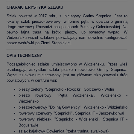
CHARAKTERYSTYKA SZLAKU
Szlak powstał w 2017 roku, z inicjatywy Gminy Stepnica. Jest to
lokalny szlak pieszo-rowerowy, w formie pętli, w oparciu o gminną
drogę rowerową. Prowadzi nas po lasach Puszczy Goleniowskiej. Na
pewno fajna trasa na krótki pieszy, lub rowerowy wypad. W
Widzieńsku węzeł szlaków, pozwalający nam dowolnie konfigurować
nasze wędrówki po Ziemi Stepnickiej.
OPIS TECHNICZNY
Początek/koniec szlaku umiejscowiono w Widzieńsku. Przez wieś
przebiegają wszystkie szlaki piesze i rowerowe Gminy Stepnica.
Węzeł szlaków umiejscowiony jest na głównym skrzyżowaniu dróg
powiatowych, w centrum wsi:
pieszy zielony "Stepnicko - Rokicki", Golczewo - Wolin
pieszo rowerowy "Pętla Widzieńska", Widzieńsko -
Widzieńsko
pieszo-rowerowy "Doliną Gowienicy", Widzieńsko - Widzieńsko
rowerowy czerwony "Stepnicki", Stepnica IT - Jarszewko wał
rowerowy niebieski "Stepnicko - Widzieński", Stepnica IT -
Bogusławie
szlak kajakowy Gowienicą (rzeka trudna, zwałkowa)