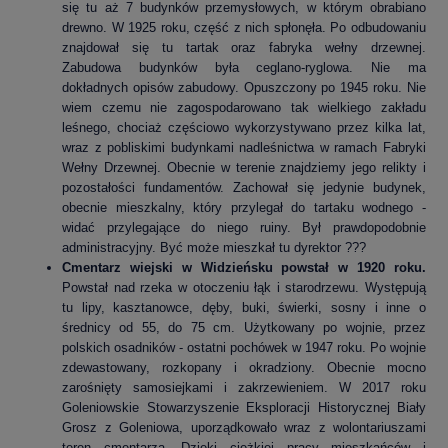
się tu aż 7 budynków przemysłowych, w którym obrabiano
drewno. W 1925 roku, część z nich spłonęła. Po odbudowaniu
znajdował się tu tartak oraz fabryka wełny drzewnej.
Zabudowa budynków była ceglano-ryglowa. Nie ma
dokładnych opisów zabudowy. Opuszczony po 1945 roku. Nie
wiem czemu nie zagospodarowano tak wielkiego zakładu
leśnego, chociaż częściowo wykorzystywano przez kilka lat,
wraz z pobliskimi budynkami nadleśnictwa w ramach Fabryki
Wełny Drzewnej. Obecnie w terenie znajdziemy jego relikty i
pozostałości fundamentów. Zachował się jedynie budynek,
obecnie mieszkalny, który przylegał do tartaku wodnego -
widać przylegające do niego ruiny. Był prawdopodobnie
administracyjny. Być może mieszkał tu dyrektor ???
Cmentarz wiejski w Widzieńsku powstał w 1920 roku.
Powstał nad rzeka w otoczeniu łąk i starodrzewu. Występują
tu lipy, kasztanowce, dęby, buki, świerki, sosny i inne o
średnicy od 55, do 75 cm. Użytkowany po wojnie, przez
polskich osadników - ostatni pochówek w 1947 roku. Po wojnie
zdewastowany, rozkopany i okradziony. Obecnie mocno
zarośnięty samosiejkami i zakrzewieniem.
W 2017 roku
Goleniowskie Stowarzyszenie Eksploracji Historycznej Biały
Grosz z Goleniowa, uporządkowało wraz z wolontariuszami
teren cmentarza. Dzięki ciężkiej pracy mieszkańców i