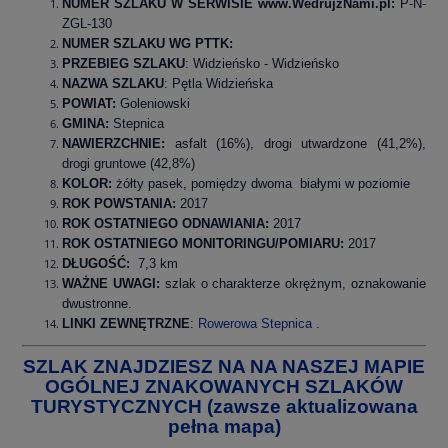
NUMER SZLAKU W SERWISIE www.WedrujzNami.pl:
P-N-
ZGL-130
NUMER SZLAKU WG PTTK:
PRZEBIEG SZLAKU
: Widzieńsko - Widzieńsko
NAZWA SZLAKU
: Pętla Widzieńska
P
OWIAT:
Goleniowski
GMINA:
Stepnica
NAWIERZCHNIE:
asfalt (16%), drogi utwardzone (41,2%),
drogi gruntowe (42,8%)
KOLOR:
żółty pasek, pomiędzy dwoma białymi w poziomie
ROK POWSTANIA:
2017
ROK OSTATNIEGO ODNAWIANIA:
2017
ROK OSTATNIEGO MONITORINGU/POMIARU:
2017
DŁUGOŚĆ:
7,3 km
WAŻNE UWAGI:
szlak o charakterze okrężnym, oznakowanie
dwustronne.
LINKI ZEWNĘTRZNE
:
Rowerowa Stepnica
.
SZLAK ZNAJDZIESZ NA NA NASZEJ MAPIE
OGÓLNEJ ZNAKOWANYCH SZLAKÓW
TURYSTYCZNYCH (zawsze aktualizowana
pełna mapa)