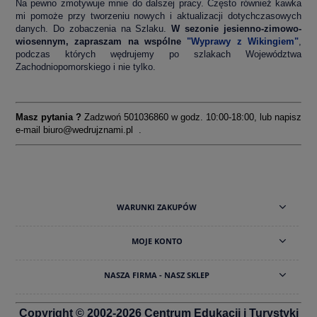
Na pewno zmotywuje mnie do dalszej pracy. Często również kawka
mi pomoże przy tworzeniu nowych i aktualizacji dotychczasowych
danych. Do zobaczenia na Szlaku.
W sezonie jesienno-zimowo-
wiosennym, zapraszam na wspólne
"Wyprawy z Wikingiem"
,
podczas których wędrujemy po szlakach Województwa
Zachodniopomorskiego i nie tylko.
Masz pytania ?
Zadzwoń 501036860 w godz. 10:00-18:00, lub napisz
e-mail
biuro@wedrujznami.pl
.
WARUNKI ZAKUPÓW
MOJE KONTO
NASZA FIRMA - NASZ SKLEP
Copyright © 2002-2026 Centrum Edukacji i Turystyki