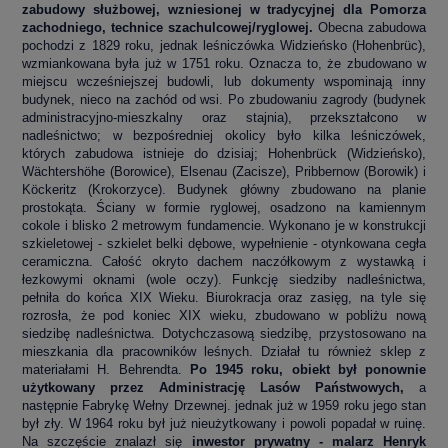
zabudowy służbowej, wzniesionej w tradycyjnej dla Pomorza
zachodniego, technice szachulcowej/ryglowej.
Obecna zabudowa
pochodzi z 1829 roku, jednak leśniczówka Widzieńsko (Hohenbrüc),
wzmiankowana była już w 1751 roku. Oznacza to, że zbudowano w
miejscu wcześniejszej budowli, lub dokumenty wspominają inny
budynek, nieco na zachód od wsi. Po zbudowaniu zagrody (budynek
administracyjno-mieszkalny oraz stajnia), przekształcono w
nadleśnictwo; w bezpośredniej okolicy było kilka leśniczówek,
których zabudowa istnieje do dzisiaj; Hohenbrück (Widzieńsko),
Wächtershöhe (Borowice), Elsenau (Zacisze), Pribbernow (Borowik) i
Köckeritz (Krokorzyce).
Budynek główny zbudowano na planie
prostokąta. Ściany w formie ryglowej, osadzono na kamiennym
cokole i blisko 2 metrowym fundamencie. Wykonano je w konstrukcji
szkieletowej - szkielet belki dębowe, wypełnienie - otynkowana cegła
ceramiczna. Całość okryto dachem naczółkowym z wystawką i
łezkowymi oknami (wole oczy). Funkcję siedziby nadleśnictwa,
pełniła do końca XIX Wieku. Biurokracja oraz zasięg, na tyle się
rozrosła, że pod koniec XIX wieku, zbudowano w pobliżu nową
siedzibę nadleśnictwa. Dotychczasową siedzibę, przystosowano na
mieszkania dla pracowników leśnych. Działał tu również sklep z
materiałami H. Behrendta.
Po 1945 roku, obiekt był ponownie
użytkowany przez Administrację Lasów Państwowych,
a
następnie Fabrykę Wełny Drzewnej. jednak już w 1959 roku jego stan
był zły. W 1964 roku był już nieużytkowany i powoli popadał w ruinę.
Na szczęście znalazł się
inwestor prywatny - malarz Henryk