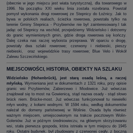
(obecnie w jego miejscu jest wiata turystyczna), dla towarowego w
1996. Na początku XXI wieku linia została rozebrana. Powstał
pomysł wykonania drogi rowerowej ze Stepnicy do Łoźnicy. Jak to
bywa w polskich realiach, ścieżka rowerowa, powstała tylko na
terenie Gminy Stepnica - Przybiernów nie był zainteresowany.I tak
jadąc od Stepnicy na wschód, przejedziemy Widzieńsko i dotrzemy
do granic wymienionych gmin, gdzie droga rowerowa się kończy.
Dalej czeka nas raczej wyboista przeprawa. W oparciu o drogę,
powstały dwa szlaki rowerowe; czerwony i niebieski, pieszy
niebieski, oraz wojewódzkie trasy rowerowe; Blue Velo i Wokół
Zalewu Szczecińskiego.
MIEJSCOWOŚCI, HISTORIA, OBIEKTY NA SZLAKU
Widzieńsko (Hohenbrück), jest starą osadą leśną, a raczej
młyńską.
Wymieniana jest w dokumentach z 1321 roku, przy opisie
granic wsi Przybiernów, Zabierzewo i Miodowice. Już wówczas
znajdował się to most na Gowienicą, stąd nazwa osady - stąd słowo
brück niem. Brücke-most. Już wówczas funkcjonował tu niewielki
młyn wodny, z kołami wodnymi. W 1594 roku, według dokumentów
należał do domeny państwowej w Wolinie. Osada była również
ważnym miejscem, umiejscowionym na trakcie pocztowym Wolin-
Goleniów. Już w późnym średniowieczu, na głównym skrzyżowaniu
wsi, stała pierwsza gospoda, która istniała w tym miejscu do 1945
roku. Ostatni budynek, był zbudowany z czerwonej cegły, z boczną