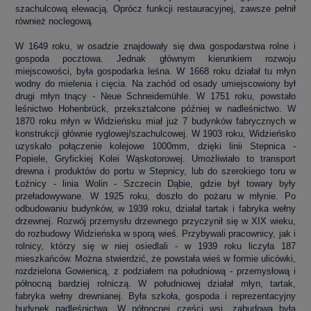
szachulcową elewacją. Oprócz funkcji restauracyjnej, zawsze pełnił
również noclegową.
W 1649 roku, w osadzie znajdowały się dwa gospodarstwa rolne i
gospoda pocztowa. Jednak głównym kierunkiem rozwoju
miejscowości, była gospodarka leśna. W 1668 roku działał tu młyn
wodny do mielenia i cięcia. Na zachód od osady umiejscowiony był
drugi młyn tnący - Neue Schneidemühle. W 1751 roku, powstało
leśnictwo Hohenbrück, przekształcone później w nadleśnictwo. W
1870 roku młyn w Widzieńsku miał już 7 budynków fabrycznych w
konstrukcji głównie ryglowej/szachulcowej. W 1903 roku, Widzieńsko
uzyskało połączenie kolejowe 1000mm, dzięki linii Stepnica -
Popiele, Gryfickiej Kolei Wąskotorowej. Umożliwiało to transport
drewna i produktów do portu w Stepnicy, lub do szerokiego toru w
Łoźnicy - linia Wolin - Szczecin Dąbie, gdzie był towary były
przeładowywane. W 1925 roku, doszło do pożaru w młynie. Po
odbudowaniu budynków, w 1939 roku, działał tartak i fabryka wełny
drzewnej. Rozwój przemysłu drzewnego przyczynił się w XIX wieku,
do rozbudowy Widzieńska w sporą wieś. Przybywali pracownicy, jak i
rolnicy, którzy się w niej osiedlali - w 1939 roku liczyła 187
mieszkańców. Można stwierdzić, że powstała wieś w formie ulicówki,
rozdzielona Gowienicą, z podziałem na południową - przemysłową i
północną bardziej rolniczą. W południowej działał młyn, tartak,
fabryka wełny drewnianej. Była szkoła, gospoda i reprezentacyjny
budynek nadleśnictwa. W północnej części wsi, zabudowa była