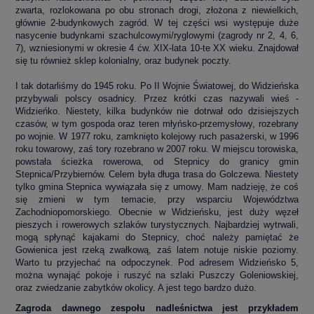
zwarta, rozlokowana po obu stronach drogi, złożona z niewielkich,
głównie 2-budynkowych zagród. W tej części wsi występuje duże
nasycenie budynkami szachulcowymi/ryglowymi (zagrody nr 2, 4, 6,
7), wzniesionymi w okresie 4 ćw. XIX-lata 10-te XX wieku. Znajdował
się tu również sklep kolonialny, oraz budynek poczty.
I tak dotarliśmy do 1945 roku. Po II Wojnie Światowej, do Widzieńska
przybywali polscy osadnicy. Przez krótki czas nazywali wieś -
Widzieńko. Niestety, kilka budynków nie dotrwał odo dzisiejszych
czasów, w tym gospoda oraz teren młyńsko-przemysłowy, rozebrany
po wojnie. W 1977 roku, zamknięto kolejowy ruch pasażerski, w 1996
roku towarowy, zaś tory rozebrano w 2007 roku. W miejscu torowiska,
powstała ścieżka rowerowa, od Stepnicy do granicy gmin
Stepnica/Przybiernów. Celem była długa trasa do Golczewa. Niestety
tylko gmina Stepnica wywiązała się z umowy. Mam nadzieję, że coś
się zmieni w tym temacie, przy wsparciu Województwa
Zachodniopomorskiego. Obecnie w Widzieńsku, jest duży węzeł
pieszych i rowerowych szlaków turystycznych. Najbardziej wytrwali,
mogą spłynąć kajakami do Stepnicy, choć należy pamiętać że
Gowienica jest rzeką zwałkową, zaś latem notuje niskie poziomy.
Warto tu przyjechać na odpoczynek. Pod adresem Widzieńsko 5,
można wynająć pokoje i ruszyć na szlaki Puszczy Goleniowskiej,
oraz zwiedzanie zabytków okolicy. A jest tego bardzo dużo.
Zagroda dawnego zespołu nadleśnictwa jest przykładem