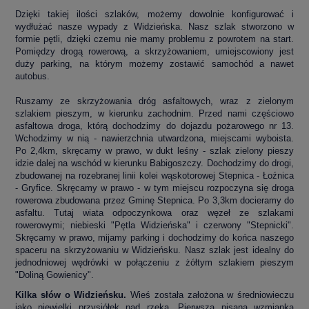
Dzięki takiej ilości szlaków, możemy dowolnie konfigurować i
wydłużać nasze wypady z Widzieńska. Nasz szlak stworzono w
formie pętli, dzięki czemu nie mamy problemu z powrotem na start.
Pomiędzy drogą rowerową, a skrzyżowaniem, umiejscowiony jest
duży parking, na którym możemy zostawić samochód a nawet
autobus.
Ruszamy ze skrzyżowania dróg asfaltowych, wraz z zielonym
szlakiem pieszym, w kierunku zachodnim. Przed nami częściowo
asfaltowa droga, którą dochodzimy do dojazdu pożarowego nr 13.
Wchodzimy w nią - nawierzchnia utwardzona, miejscami wyboista.
Po 2,4km, skręcamy w prawo, w dukt leśny - szlak zielony pieszy
idzie dalej na wschód w kierunku Babigoszczy. Dochodzimy do drogi,
zbudowanej na rozebranej linii kolei wąskotorowej Stepnica - Łoźnica
- Gryfice. Skręcamy w prawo - w tym miejscu rozpoczyna się droga
rowerowa zbudowana przez Gminę Stepnica. Po 3,3km docieramy do
asfaltu. Tutaj wiata odpoczynkowa oraz węzeł ze szlakami
rowerowymi; niebieski "Pętla Widzieńska" i czerwony "Stepnicki".
Skręcamy w prawo, mijamy parking i dochodzimy do końca naszego
spaceru na skrzyżowaniu w Widzieńsku. Nasz szlak jest idealny do
jednodniowej wędrówki w połączeniu z żółtym szlakiem pieszym
"Doliną Gowienicy".
Kilka słów o Widzieńsku.
Wieś została założona w średniowieczu
jako niewielki przysiółek nad rzeką. Pierwsza pisana wzmianka