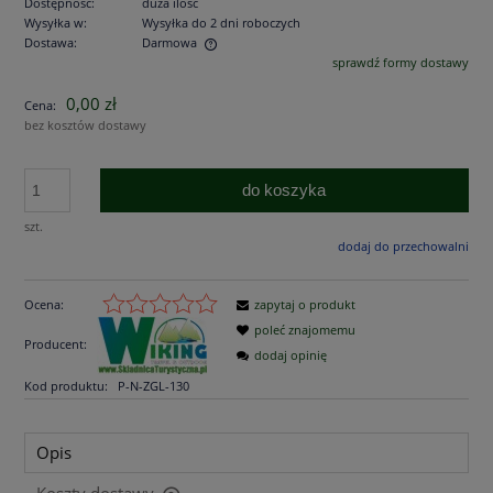
Dostępność:
duża ilość
Wysyłka w:
Wysyłka do 2 dni roboczych
Dostawa:
Darmowa
sprawdź formy dostawy
Cena nie zawiera ewentualnych kosztów płatności
0,00 zł
Cena:
bez kosztów dostawy
do koszyka
szt.
dodaj do przechowalni
Ocena:
zapytaj o produkt
poleć znajomemu
Producent:
dodaj opinię
Kod produktu:
P-N-ZGL-130
Opis