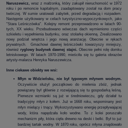
Naruszewicz,
wraz z małżonką, który zakupił nieruchomość w 1972
roku i po remoncie kapitalnym, zaadaptowany został na dom pracy
twórczej. W sumie uratowali zabytek, przed degradacją i rozpadem.
Następnie użytkowany w celach turystyczno-wypoczynkowych, jako
"Stara Leśniczówka". Kolejny remont przeprowadzono w latach 90-
tych, XX wieku. Przebudowano wówczas dach wymieniono części
szkieletu i wypełnienia budynku, oraz stolarkę okienną. Zrealizowano
nowy podział wnętrza i jego nową aranżację. Obecnie w rękach
prywatnych.
Gmachowi dawnej leśniczówki towarzyszy mniejszy,
również
ryglowy budynek dawnej stajni.
Obecnie pełni rolę domku
letniskowego. W latach 1970-1990, mieściła się tu galeria obrazów
artysty-malarza Henryka Naruszewicza.
Inne ciekawe obiekty we wsi:
Młyn w Widzieńsku, nie był typowym młynem wodnym.
Oczywiście służył początkowo do mielenia zbóż, jednak
powiązany był głównie z rozwijającą się tu gospodarką leśną.
Pierwsze wzmianki są już w średniowieczu, gdy działał tu
tradycyjny młyn z kołem. Już w 1668 roku, wspominany jest
młyn mielący i tnący. Wykorzystywano energię przepływającej
wody, która napędzała koło wodne. To z kolei poruszało
mechanizm piły, która cięła drewno na deski i belki. Był to już
bardziej tartak wodny. W 1870 roku, oprócz młyna znajdowało