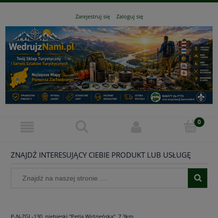
Zarejestruj się
Zaloguj się
ZNAJDŹ INTERESUJĄCY CIEBIE PRODUKT LUB USŁUGĘ
P-N-ZGL-130, niebieski "Pętla Widzieńska", 7,3km