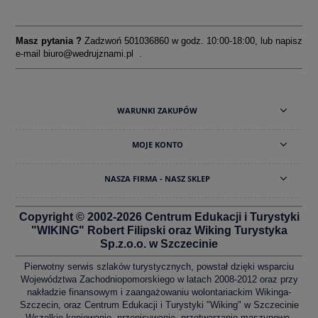
Masz pytania ?
Zadzwoń 501036860 w godz. 10:00-18:00, lub napisz
e-mail
biuro@wedrujznami.pl
.
WARUNKI ZAKUPÓW
MOJE KONTO
NASZA FIRMA - NASZ SKLEP
Copyright © 2002-2026 Centrum Edukacji i Turystyki
"WIKING" Robert Filipski oraz Wiking Turystyka
Sp.z.o.o. w Szczecinie
Pierwotny serwis szlaków turystycznych, powstał dzięki wsparciu
Województwa Zachodniopomorskiego w latach 2008-2012 oraz przy
nakładzie finansowym i zaangażowaniu wolontariackim Wikinga-
Szczecin, oraz Centrum Edukacji i Turystyki "Wiking" w Szczecinie
Wszelkie kopiowanie, przepisywanie, przetwarzanie maszynowe,