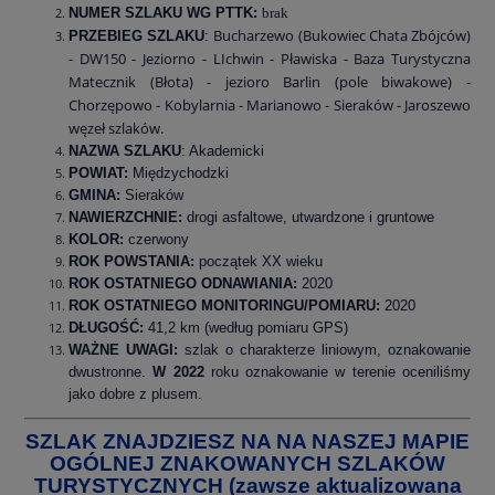
NUMER SZLAKU WG PTTK:
brak
Bucharzewo (Bukowiec Chata Zbójców)
PRZEBIEG SZLAKU
:
- DW150 - Jeziorno - LIchwin - Pławiska - Baza Turystyczna
Matecznik (Błota) - jezioro Barlin (pole biwakowe) -
Chorzępowo - Kobylarnia - Marianowo - Sieraków - Jaroszewo
węzeł szlaków.
NAZWA SZLAKU
: Akademicki
POWIAT:
Międzychodzki
GMINA:
Sieraków
NAWIERZCHNIE:
drogi asfaltowe, utwardzone i gruntowe
KOLOR:
czerwony
ROK POWSTANIA:
początek XX wieku
ROK OSTATNIEGO ODNAWIANIA:
2020
ROK OSTATNIEGO MONITORINGU/POMIARU:
2020
DŁUGOŚĆ:
41,2 km (według pomiaru GPS)
WAŻNE UWAGI:
szlak o charakterze liniowym, oznakowanie
dwustronne.
W 2022
roku oznakowanie w terenie oceniliśmy
jako dobre z plusem.
SZLAK ZNAJDZIESZ NA NA NASZEJ MAPIE
OGÓLNEJ ZNAKOWANYCH SZLAKÓW
TURYSTYCZNYCH (zawsze aktualizowana