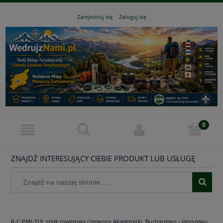
Zarejestruj się
Zaloguj się
ZNAJDŹ INTERESUJĄCY CIEBIE PRODUKT LUB USŁUGĘ
R-C-PMI-319, szlak rowerowy czerwony Akademicki, Bucharzewo - Jaroszewo,