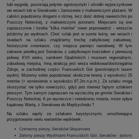
lubi wygodę, pozostają jedynie agroturystyki i ośrodki wypoczynkowe
we wsiach lub w Sierakowie i Jaroszewie z malowniczymi plażami. W
całości pojedziemy drogami o różnej, lecz dość dobrej nawierzchni po
Puszczy Noteckiej, z malowniczymi jeziorami. Miejscami są one
zapiaszczone i trzeba "kilka metrów" rower poprowadzić - wreszcie
jeździmy po wydmach. Choć szlak jest w sumie leśny, we wsiach i
osadach na szlaku znajdziemy trochę zabytkowej zabudowy,
historyczne cmentarze, czy miejsca pamięci narodowej. W tym
zakresie perełką jest Sieraków, z zabytkowym kościołem z pierwszej
połowy XVII wieku, zamkiem Opalińskich i muzeum regionalnym,
zabudową miejską. Inną atrakcją jest wieża widokowa/dostrzegalnia
Zdroje, w zachodniej części Francuskich Gór (porośniętych lasem
wydm). Możemy sobie popodziwiać okoliczne tereny z wysokości 25
metrów (+ wzniesienie o wysokości 87,2m.n.p.m.). Ze szlaku mogą
skorzystać nie tylko rowerzyści, gdyż jest również fajnym szlakiem
pieszym. Tym samym zapraszam na wycieczkę po gminie Sieraków i
Puszczy Noteckiej. A po wycieczce i zwiedzeniu miasta, może spływ
kajakowy Wartą, z Sierakowa do Międzychodu ?
Na szlaku węzły ze szlakami turystycznymi, umożliwiające
przygotowanie wielu wariantów wędrówek:
Czerwony pieszy, Sieraków Słopanowo
Zielony pieszy Wydmami Francuskich Gór, Sieraków - jezioro