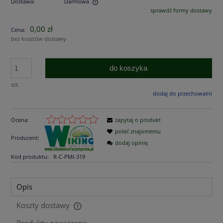
Dostawa:
Darmowa
sprawdź formy dostawy
Cena nie zawiera ewentualnych kosztów płatności
0,00 zł
Cena:
bez kosztów dostawy
do koszyka
szt.
dodaj do przechowalni
Ocena:
zapytaj o produkt
poleć znajomemu
Producent:
dodaj opinię
Kod produktu:
R-C-PMI-319
Opis
Koszty dostawy
Cena nie zawiera ewentualnych kosztów płatności