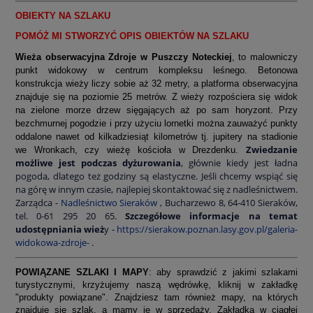
OBIEKTY NA SZLAKU
POMÓŻ MI STWORZYĆ OPIS OBIEKTÓW NA SZLAKU
Wieża obserwacyjna Zdroje w Puszczy Noteckiej
, to malowniczy
punkt widokowy w centrum kompleksu leśnego. Betonowa
konstrukcja wieży liczy sobie aż 32 metry, a platforma obserwacyjna
znajduje się na poziomie 25 metrów. Z wieży rozpościera się widok
na zielone morze drzew sięgających aż po sam horyzont. Przy
bezchmurnej pogodzie i przy użyciu lornetki można zauważyć punkty
oddalone nawet od kilkadziesiąt kilometrów tj. jupitery na stadionie
Zwiedzanie
we Wronkach, czy wieżę kościoła w Drezdenku.
możliwe jest podczas dyżurowania
, głównie kiedy jest ładna
pogoda, dlatego też godziny są elastyczne. Jeśli chcemy wspiąć się
na górę w innym czasie, najlepiej skontaktować się z nadleśnictwem.
Zarządca -
Nadleśnictwo Sieraków
, Bucharzewo 8, 64-410 Sieraków,
tel. 0-61 295 20 65.
Szczegółowe informacje na temat
udostępniania wież
y -
https://sierakow.poznan.lasy.gov.pl/galeria-
widokowa-zdroje-
.
POWIĄZANE SZLAKI I MAPY
: aby sprawdzić z jakimi szlakami
turystycznymi, krzyżujemy naszą wędrówkę, kliknij w zakładkę
"produkty powiązane". Znajdziesz tam również mapy, na których
znajduje się szlak, a mamy je w sprzedaży. Zakładka w ciągłej