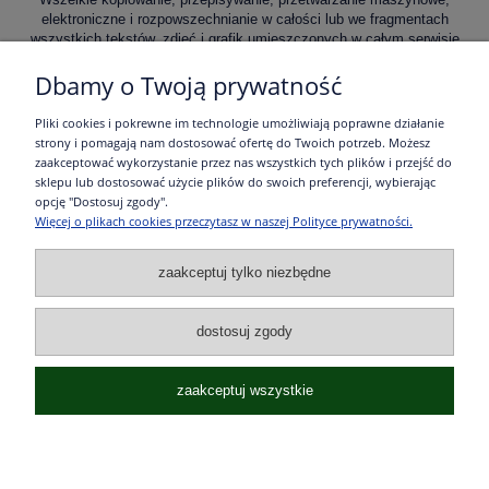
elektroniczne i rozpowszechnianie w całości lub we fragmentach
wszystkich tekstów, zdjęć i grafik umieszczonych w całym serwisie
bez wiedzy i zgody ich autorów zabronione, zgodnie z Ustawą o
Dbamy o Twoją prywatność
prawie autorskim i prawach pokrewnych z dnia 4 lutego 1994r. z
późniejszymi zmianami. Zasady korzystania i przetwarzania danych
określa "
Regulamin korzystania z danych
"
Pliki cookies i pokrewne im technologie umożliwiają poprawne działanie
strony i pomagają nam dostosować ofertę do Twoich potrzeb. Możesz
zaakceptować wykorzystanie przez nas wszystkich tych plików i przejść do
sklepu lub dostosować użycie plików do swoich preferencji, wybierając
opcję "Dostosuj zgody".
Więcej o plikach cookies przeczytasz w naszej Polityce prywatności.
zaakceptuj tylko niezbędne
Sklep turystyczny Szczecin, Sklep Turystyczny, Wędruj z Nami, składnica
turystyczna, sprzęt turystyczny sklep, sprzęt biwakowy sklep, Serwis
dostosuj zgody
Szlaków Turystycznych, Szlaki Zachodniopomorskie, Szlaki Pomorze
Zachodnie, renowacja szlaków turystycznych, znakowanie szlaków
turystycznych, projektowanie szlaków turystycznych, inwentaryzacja
zaakceptuj wszystkie
szlaków turystycznych, szlaki piesze, szlaki rowerowe, szlaki konne
4E8T2XEFM5'); </script>
pokaż pełną wersję strony