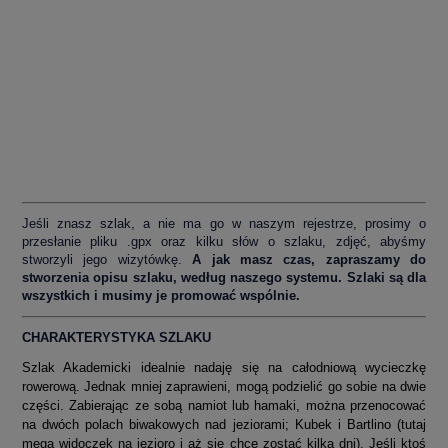
Jeśli znasz szlak, a nie ma go w naszym rejestrze, prosimy o
przesłanie pliku .gpx oraz kilku słów o szlaku, zdjęć, abyśmy
stworzyli jego wizytówkę.
A jak masz czas, zapraszamy do
stworzenia opisu szlaku, według naszego systemu. Szlaki są dla
wszystkich i musimy je promować wspólnie.
CHARAKTERYSTYKA SZLAKU
Szlak Akademicki idealnie nadaję się na całodniową wycieczkę
rowerową. Jednak mniej zaprawieni, mogą podzielić go sobie na dwie
części. Zabierając ze sobą namiot lub hamaki, można przenocować
na dwóch polach biwakowych nad jeziorami; Kubek i Bartlino (tutaj
mega widoczek na jezioro i aż się chce zostać kilka dni). Jeśli ktoś